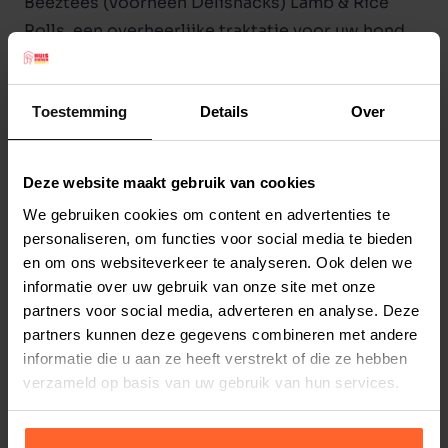
Beeztees (voorheen Delisnacks) Lamb & Rice
Rolls, een overheerlijke traktatie voor uw hond.
Beeztees Lam en Rijst rolletjes zijn zacht en
daardoor makkelijk op te delen als beloning. Een
Toestemming
Details
Over
zakje Beeztees Lam en Rijst rollen is 150 gram,
met een lengte van ongeveer 10 cm en een
breedte van ongeveer 1 cm.
Deze website maakt gebruik van cookies
Lees meer
Aanvullend diervoer voor honden.
We gebruiken cookies om content en advertenties te
Samenstelling:
Productspecificaties
personaliseren, om functies voor social media te bieden
Granen (min. 4% rijst), vlees en dierlijke
en om ons websiteverkeer te analyseren. Ook delen we
Stel uw bestelherinnering in:
(2 weken)
bijproducten (min. 4% lam), plantaardige
informatie over uw gebruik van onze site met onze
Elke
Elke
Elke
bijproducten, suikers, olieen en vetten.
partners voor social media, adverteren en analyse. Deze
2 weken
4 weken
6 weken
partners kunnen deze gegevens combineren met andere
informatie die u aan ze heeft verstrekt of die ze hebben
Elke
Elke
Elke
verzameld op basis van uw gebruik van hun services.
8 weken
10 weken
12 weken