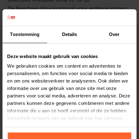
De Beeztees Gina krabpaal voor echte krabbers.
Deze moderne krabpaal heeft een sisalstam en is
zowel op de bodemplaat als aan de bovenkant
afgewerkt met pluche. Afmeting: 40 x 40 x 90
Toestemming
Details
Over
cm.
Deze website maakt gebruik van cookies
We gebruiken cookies om content en advertenties te
Productspecificaties
personaliseren, om functies voor social media te bieden
en om ons websiteverkeer te analyseren. Ook delen we
Stel uw bestelherinnering in:
(2 weken)
informatie over uw gebruik van onze site met onze
Elke
Elke
Elke
partners voor social media, adverteren en analyse. Deze
2 weken
4 weken
6 weken
partners kunnen deze gegevens combineren met andere
informatie die u aan ze heeft verstrekt of die ze hebben
Elke
Elke
Elke
verzameld op basis van uw gebruik van hun services.
8 weken
10 weken
12 weken