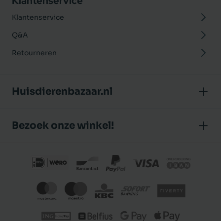
Klantenservice
Klantenservice
Q&A
Retourneren
Huisdierenbazaar.nl
Over ons
Bezoek onze winkel!
Onze winkel
Huisdierenbazaar
Algemene voorwaarden
J.P. Poelstraat 8
Klantbeoordelingen
1483 GC De Rijp (Noord-Holland)
Privacybeleid
Nederland