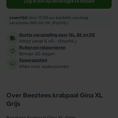
Log in om op de hoogte te blijven
Levertijd:
Voor 17.30 uur besteld, vandaag
verzonden MA t/m VR. (PostNL)
Gratis verzending naar NL, BE en DE
Altijd vanaf € 49,- (PostNL)
Ruilen en retourneren
Binnen 30 dagen
Spaarpunten
Alles over spaarpunten
Over Beeztees krabpaal Gina XL
Grijs
Beeztees Krabpaal Gina XL. Grijs.