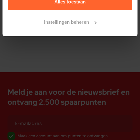
Alles toestaan
Instellingen beheren
Bestelherinnering instellen
Meld je aan voor de nieuwsbrief en
ontvang 2.500 spaarpunten
Maak een account aan om punten te ontvangen