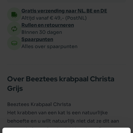
Gratis verzending naar NL, BE en DE
Altijd vanaf € 49,- (PostNL)
Ruilen en retourneren
Binnen 30 dagen
Spaarpunten
Alles over spaarpunten
Over Beeztees krabpaal Christa
Grijs
Beeztees Krabpaal Christa
Het krabben van een kat is een natuurlijke
behoefte en u wilt natuurlijk niet dat ze dit aan
uw meubels en vloerbedekking doen. Daarom