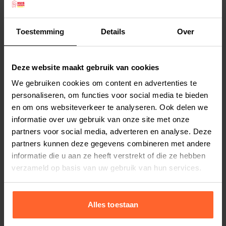
biedt deze krabpaal uitkomst. De onderzijde is
een box met een ronde opening, waar uw kat
Toestemming
Details
Over
lekker in kan gaan slapen. Verder bestaat de
Lees meer
krabpaal uit een plateau bovenop, zodat uw kat
alles in de gaten kan houden.
Deze website maakt gebruik van cookies
Productspecificaties
kleur: grijs.
We gebruiken cookies om content en advertenties te
Stel uw bestelherinnering in:
(2 weken)
Afmeting: 32 x 32 x 60 cm.
personaliseren, om functies voor social media te bieden
Elke
Elke
Elke
en om ons websiteverkeer te analyseren. Ook delen we
2 weken
4 weken
6 weken
informatie over uw gebruik van onze site met onze
partners voor social media, adverteren en analyse. Deze
Elke
Elke
Elke
partners kunnen deze gegevens combineren met andere
8 weken
10 weken
12 weken
informatie die u aan ze heeft verstrekt of die ze hebben
verzameld op basis van uw gebruik van hun services.
Alles toestaan
Bestelherinnering instellen