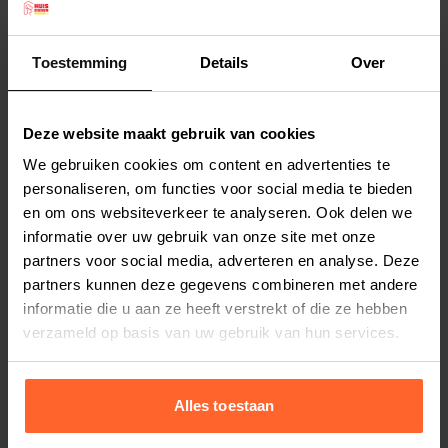
onderzijde is een box met een ronde opening,
waar uw kat lekker in kan gaan slapen. Verder
Toestemming
Details
Over
bestaat de krabpaal uit een plateau bovenop,
Lees meer
zodat uw kat alles in de gaten kan houden.
Kleur: beige.
Deze website maakt gebruik van cookies
Productspecificaties
Afmeting: 32 x 32 x 60 cm.
We gebruiken cookies om content en advertenties te
Stel uw bestelherinnering in:
(2 weken)
personaliseren, om functies voor social media te bieden
Elke
Elke
Elke
en om ons websiteverkeer te analyseren. Ook delen we
2 weken
4 weken
6 weken
informatie over uw gebruik van onze site met onze
partners voor social media, adverteren en analyse. Deze
Elke
Elke
Elke
partners kunnen deze gegevens combineren met andere
8 weken
10 weken
12 weken
informatie die u aan ze heeft verstrekt of die ze hebben
verzameld op basis van uw gebruik van hun services.
Alles toestaan
Bestelherinnering instellen