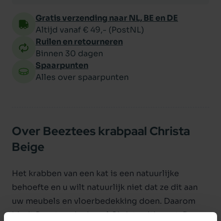
Gratis verzending naar NL, BE en DE
Altijd vanaf € 49,- (PostNL)
Ruilen en retourneren
Binnen 30 dagen
Spaarpunten
Alles over spaarpunten
Over Beeztees krabpaal Christa
Beige
Het krabben van een kat is een natuurlijke
behoefte en u wilt natuurlijk niet dat ze dit aan
uw meubels en vloerbedekking doen. Daarom
biedt Beeztees krabpaal Christa uitkomst. De