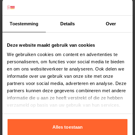
maar degelijk voerbakje. Kleur buitenzijde:
beige. Binnenzijde: blauw.
Doorsnee: 11,5 cm
Toestemming
Details
Over
Deze website maakt gebruik van cookies
Productspecificaties
We gebruiken cookies om content en advertenties te
Stel uw bestelherinnering in:
(2 weken)
personaliseren, om functies voor social media te bieden
en om ons websiteverkeer te analyseren. Ook delen we
Elke
Elke
Elke
informatie over uw gebruik van onze site met onze
2 weken
4 weken
6 weken
partners voor social media, adverteren en analyse. Deze
partners kunnen deze gegevens combineren met andere
Elke
Elke
Elke
informatie die u aan ze heeft verstrekt of die ze hebben
8 weken
10 weken
12 weken
verzameld op basis van uw gebruik van hun services.
Alles toestaan