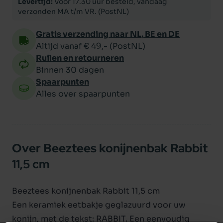
Levertijd:
Voor 17.30 uur besteld, vandaag
verzonden MA t/m VR. (PostNL)
Gratis verzending naar NL, BE en DE
Altijd vanaf € 49,- (PostNL)
Ruilen en retourneren
Binnen 30 dagen
Spaarpunten
Alles over spaarpunten
Over Beeztees konijnenbak Rabbit
11,5 cm
Beeztees konijnenbak Rabbit 11,5 cm
Een keramiek eetbakje geglazuurd voor uw
konijn, met de tekst: RABBIT. Een eenvoudig