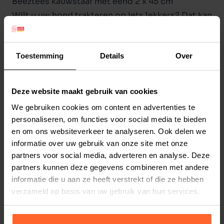
Beeztees kauwstaaf met eend 2 x 45 cm
Wilt u uw hond trakteren op iets lekkers? Dat kan
met de Beeztees Kauwstaaf met eend. Met deze
hondensnack doet u uw hond een groot plezier.
Toestemming
Details
Over
Uw hond kan lekker kauwen op deze kauwstaaf,
waardoor uw grote vriend zich niet snel zal
vervelen.
Deze website maakt gebruik van cookies
Lees meer
Deze kauwstaaf is gemaakt van rund met als
We gebruiken cookies om content en advertenties te
toevoeging eend. Dit zorgt voor een echte
Productspecificaties
personaliseren, om functies voor social media te bieden
smaakexplosie voor jouw hond. Deze
en om ons websiteverkeer te analyseren. Ook delen we
Stel uw bestelherinnering in:
(2 weken)
hondensnack kan worden gegeven als beloning
informatie over uw gebruik van onze site met onze
Elke
Elke
Elke
of gewoon als tussendoortje.
partners voor social media, adverteren en analyse. Deze
2 weken
4 weken
6 weken
partners kunnen deze gegevens combineren met andere
Inhoud: 2x 45 (!!) cm.
informatie die u aan ze heeft verstrekt of die ze hebben
Gewicht ongeveer 200 gram.
Elke
Elke
Elke
verzameld op basis van uw gebruik van hun services.
8 weken
10 weken
12 weken