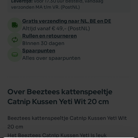
Levertijd:
Voor 17.30 uur besteld, vandaag
verzonden MA t/m VR. (PostNL)
Gratis verzending naar NL, BE en DE
Altijd vanaf € 49,- (PostNL)
Ruilen en retourneren
Binnen 30 dagen
Spaarpunten
Alles over spaarpunten
Over Beeztees kattenspeeltje
Catnip Kussen Yeti Wit 20 cm
Beeztees kattenspeeltje Catnip Kussen Yeti Wit
20 cm
Het Beeztees Catnip Kussen Yeti is leuk