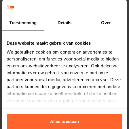
speelgoed voor uw kat. Dit kussentje is gemaakt
van schapenvacht met een staart van
imitatiebont. Dit speeltje is gevuld met catnip.
Toestemming
Details
Over
Catnip heeft op de meeste katten een euforische
Lees meer
werking, waardoor uw kat extra speelplezier zal
Deze website maakt gebruik van cookies
beleven. Daarnaast kan het ook helpen gestreste
Productspecificaties
We gebruiken cookies om content en advertenties te
katten te ontspannen. Dit speeltje is hervulbaar
Stel uw bestelherinnering in:
(2 weken)
personaliseren, om functies voor social media te bieden
met catnip.
en om ons websiteverkeer te analyseren. Ook delen we
Elke
Elke
Elke
- Gemaakt van schapenvacht met een staart van
informatie over uw gebruik van onze site met onze
2 weken
4 weken
6 weken
imitatiebont
partners voor social media, adverteren en analyse. Deze
- Catnip kussentje
partners kunnen deze gegevens combineren met andere
Elke
Elke
Elke
informatie die u aan ze heeft verstrekt of die ze hebben
8 weken
10 weken
12 weken
- Heeft op de meeste katten een euforische
verzameld op basis van uw gebruik van hun services.
werking
Afmeting: 20 x 7 x 7 cm
Alles toestaan