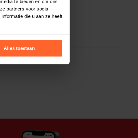
 media te bieden en om ons
ze partners voor social
nformatie die u aan ze heeft
Alles toestaan