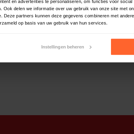
ent en advertenties te personaliseren, om functies voor social
. Ook delen we informatie over uw gebruik van onze site met on
e. Deze partners kunnen deze gegevens combineren met andere i
ésirée
1 januari 2026
erzameld op basis van uw gebruik van hun services.
eerlijk
rove stukjes
Instellingen beheren