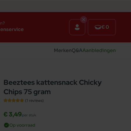
en?
€ 0
tenservice
Merken
Q&A
Aanbiedingen
Beeztees kattensnack Chicky
Chips 75 gram
(1
reviews
)
€ 3,49
per stuk
Op voorraad