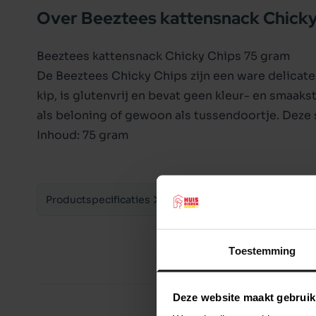
Over Beeztees kattensnack Chicky
Beeztees kattensnack Chicky Chips 75 gram
De Beeztees Chicky Chips zijn een ware delicates
kip, is glutenvrij en bevat geen kleur- en smaa
als beloning of gewoon als tussendoortje. Deze sn
Inhoud: 75 gram
Productspecificaties
Toestemming
Deze website maakt gebruik