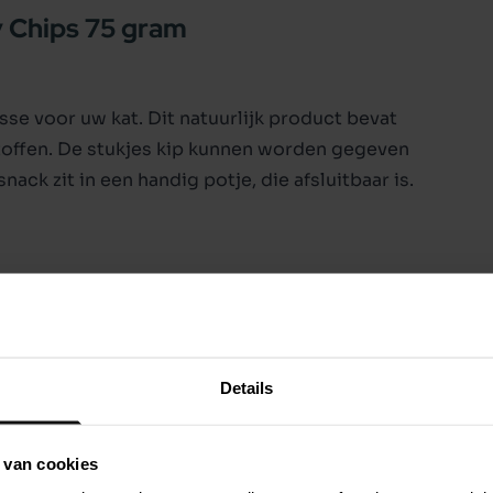
 Chips 75 gram
se voor uw kat. Dit natuurlijk product bevat
kstoffen. De stukjes kip kunnen worden gegeven
ack zit in een handig potje, die afsluitbaar is.
Details
 van cookies