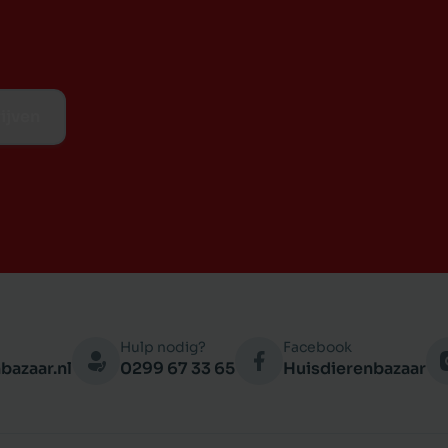
ijven
Hulp nodig?
Facebook
bazaar.nl
0299 67 33 65
Huisdierenbazaar