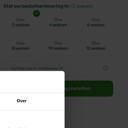
Stel uw bestelherinnering in:
(2 weken)
Elke
Elke
Elke
2 weken
4 weken
6 weken
Elke
Elke
Elke
8 weken
10 weken
12 weken
Bestelherinnering instellen
Over