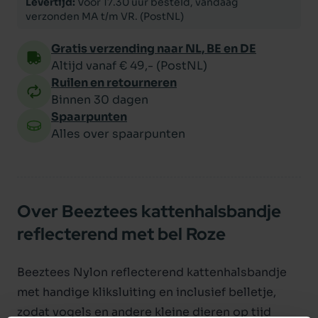
Levertijd:
Voor 17.30 uur besteld, vandaag
verzonden MA t/m VR. (PostNL)
Gratis verzending naar NL, BE en DE
Altijd vanaf € 49,- (PostNL)
Ruilen en retourneren
Binnen 30 dagen
Spaarpunten
Alles over spaarpunten
Over Beeztees kattenhalsbandje
reflecterend met bel Roze
Beeztees Nylon reflecterend kattenhalsbandje
met handige kliksluiting en inclusief belletje,
zodat vogels en andere kleine dieren op tijd