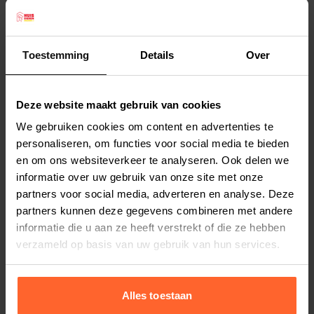
worden gealarmeerd voor uw kat.
Deze Beeztees kattenhalsband is verstelbaar van
22 tot 33 cm. Breedte 10 mm.
Toestemming
Details
Over
Kleur: roze.
Lees meer
Deze website maakt gebruik van cookies
Productspecificaties
We gebruiken cookies om content en advertenties te
Stel uw bestelherinnering in:
(2 weken)
personaliseren, om functies voor social media te bieden
en om ons websiteverkeer te analyseren. Ook delen we
Elke
Elke
Elke
informatie over uw gebruik van onze site met onze
2 weken
4 weken
6 weken
partners voor social media, adverteren en analyse. Deze
partners kunnen deze gegevens combineren met andere
Elke
Elke
Elke
informatie die u aan ze heeft verstrekt of die ze hebben
8 weken
10 weken
12 weken
verzameld op basis van uw gebruik van hun services.
Alles toestaan