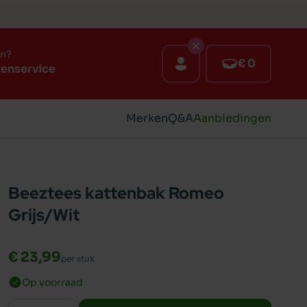
en?
€ 0
tenservice
Merken
Q&A
Aanbiedingen
Beeztees kattenbak Romeo
Grijs/Wit
€ 23,99
per stuk
Op voorraad