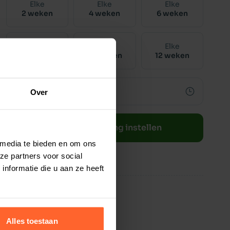
Elke
Elke
Elke
2 weken
4 weken
6 weken
Elke
Elke
Elke
8 weken
10 weken
12 weken
Over
Bestelherinnering instellen
 media te bieden en om ons
ze partners voor social
nformatie die u aan ze heeft
Alles toestaan