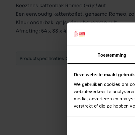
Beeztees kattenbak Romeo Grijs/Wit
Een eenvoudig kattentoilet, genaamd Romeo, zon
Kleur onderbak: grijs, kleur bovenkap: wit.
Afmeting: 54 x 33 x 42 cm.
Toestemming
Productspecificaties
Deze website maakt gebruik
We gebruiken cookies om cont
websiteverkeer te analyseren
media, adverteren en analys
verstrekt of die ze hebben v