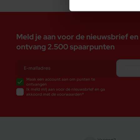
Meld je aan voor de nieuwsbrief en
ontvang 2.500 spaarpunten
Inschr
Maak een account aan om punten te
ontvangen
Ik meld mij aan voor de nieuwsbrief en ga
akkoord met de voorwaarden