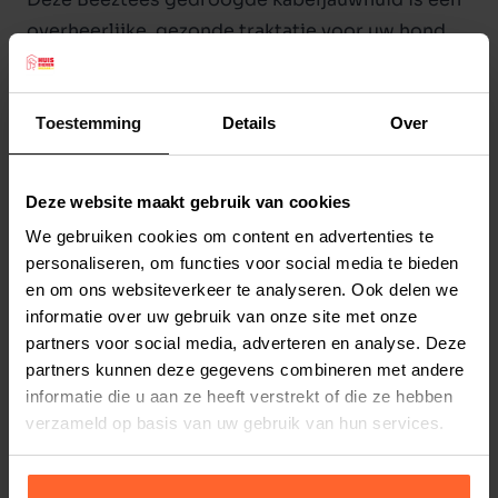
overheerlijke, gezonde traktatie voor uw hond.
Visproducten leveren verschillende waardevolle
voedingsstoffen die zeer gezond zijn voor uw
hond. Ze zorgen onder andere voor eiwitten van
Toestemming
Details
Over
hoge kwaliteit, voor een uitstekend soort vetten
en voor vitaminen en mineralen. Tevens zit vis
Lees meer
Deze website maakt gebruik van cookies
boordevol proteinen en gezonde vitamines voor
We gebruiken cookies om content en advertenties te
het opbouwen van de weerstand, een betere
Productspecificaties
personaliseren, om functies voor social media te bieden
gezondheid en een schitterend glimmende
en om ons websiteverkeer te analyseren. Ook delen we
Stel uw bestelherinnering in:
(2 weken)
vacht.
informatie over uw gebruik van onze site met onze
Elke
Elke
Elke
De zalmhuid is zonder toevoegingen van kleur,
partners voor social media, adverteren en analyse. Deze
2 weken
4 weken
6 weken
partners kunnen deze gegevens combineren met andere
geur, smaakstoffen en conserveringsmiddelen.
informatie die u aan ze heeft verstrekt of die ze hebben
Te geven als beloning, of gewoon als
Elke
Elke
Elke
verzameld op basis van uw gebruik van hun services.
8 weken
10 weken
12 weken
tussendoortje. Wie vis meeneemt in de
dagelijkse voeding van de hond, zal profiteren
van de verschillende vetten en zuren waaronder