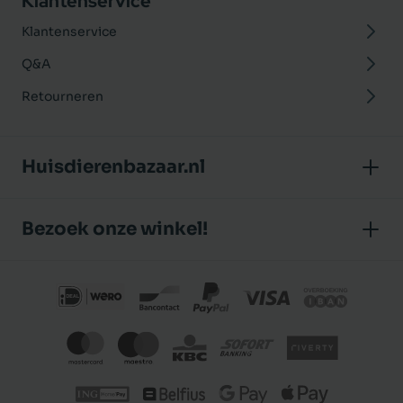
Klantenservice
Klantenservice
Q&A
Retourneren
Huisdierenbazaar.nl
Over ons
Bezoek onze winkel!
Onze winkel
Huisdierenbazaar
Algemene voorwaarden
J.P. Poelstraat 8
Klantbeoordelingen
1483 GC De Rijp (Noord-Holland)
Privacybeleid
Nederland