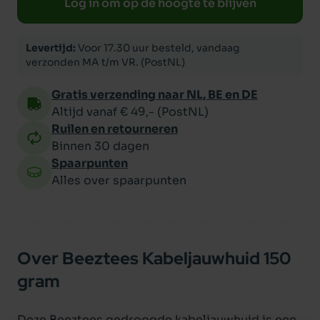
Log in om op de hoogte te blijven
Levertijd:
Voor 17.30 uur besteld, vandaag
verzonden MA t/m VR. (PostNL)
Gratis verzending naar NL, BE en DE
Altijd vanaf € 49,- (PostNL)
Ruilen en retourneren
Binnen 30 dagen
Spaarpunten
Alles over spaarpunten
Over Beeztees Kabeljauwhuid 150
gram
Deze Beeztees gedroogde kabeljauwhuid is een