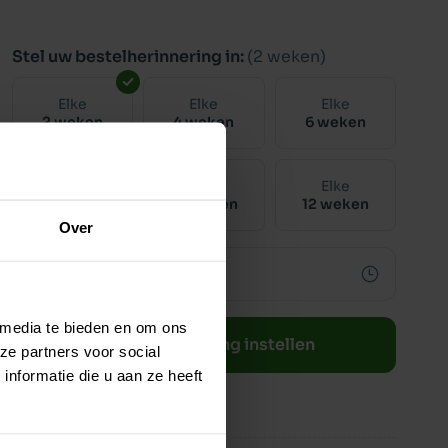
Stel uw bestelherinnering in:
(2 weken)
Elke
Elke
Elke
2 weken
4 weken
6 weken
Elke
Elke
Elke
8 weken
10 weken
12 weken
Over
 media te bieden en om ons
Bestelherinnering instellen
ze partners voor social
nformatie die u aan ze heeft