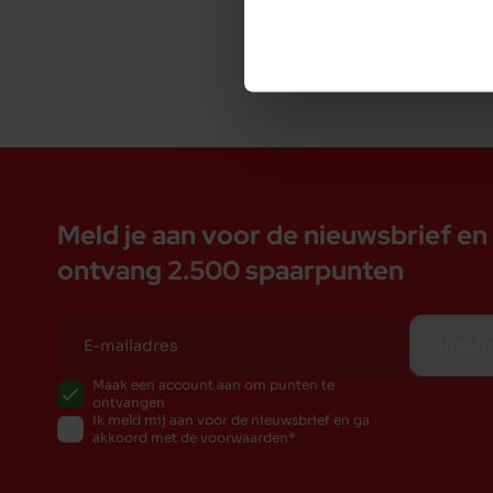
training (aporteren)
Afmeting: 17 x 17 x 30 cm
Meld je aan voor de nieuwsbrief en
ontvang 2.500 spaarpunten
Inschr
Maak een account aan om punten te
ontvangen
Ik meld mij aan voor de nieuwsbrief en ga
akkoord met de voorwaarden