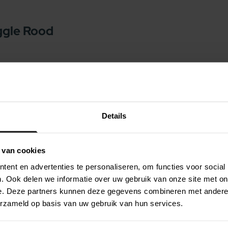
ggle Rood
 functies! Dat is de Beeztees WiggleX. Zoals
Dit speeltje heeft een zware en bolle
 Hierdoor zal uw hond er actief mee bezig
, waar hondensnacks in kunnen. Door de wiebel
Details
erloop van tijd uit vallen. Dit zal uw hond helpen
door te komen. Tot slot kan er ook met de
 van cookies
nd te apporteren. De flexibele handgreep van
ent en advertenties te personaliseren, om functies voor social
erpen, waarna uw hond de WiggleX op kan
. Ook delen we informatie over uw gebruik van onze site met on
e. Deze partners kunnen deze gegevens combineren met andere i
erzameld op basis van uw gebruik van hun services.
ebelen en snacken), samen spelen (trekken),