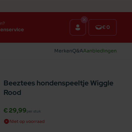
en?
€ 0
tenservice
Merken
Q&A
Aanbiedingen
Beeztees hondenspeeltje Wiggle
Rood
€ 29,99
per stuk
Niet op voorraad