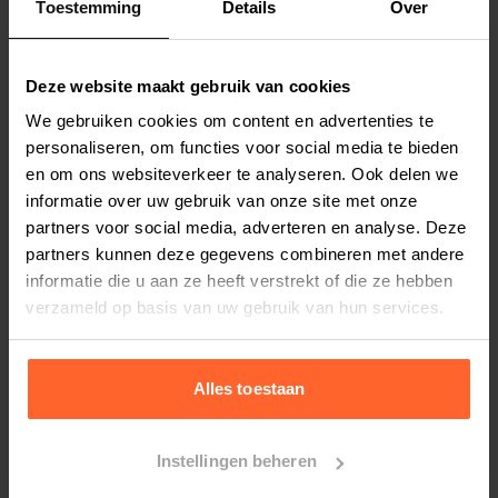
Toestemming
Details
Over
Productspecificaties
Stel uw bestelherinnering in:
(2 weken)
Deze website maakt gebruik van cookies
Elke
Elke
Elke
We gebruiken cookies om content en advertenties te
2 weken
4 weken
6 weken
personaliseren, om functies voor social media te bieden
en om ons websiteverkeer te analyseren. Ook delen we
Elke
Elke
Elke
informatie over uw gebruik van onze site met onze
8 weken
10 weken
12 weken
partners voor social media, adverteren en analyse. Deze
partners kunnen deze gegevens combineren met andere
informatie die u aan ze heeft verstrekt of die ze hebben
verzameld op basis van uw gebruik van hun services.
Bestelherinnering instellen
Alles toestaan
Instellingen beheren