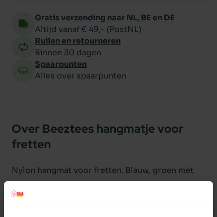
Gratis verzending naar NL, BE en DE
Altijd vanaf € 49,- (PostNL)
Ruilen en retourneren
Binnen 30 dagen
Spaarpunten
Alles over spaarpunten
Over Beeztees hangmatje voor
fretten
Nylon hangmat voor fretten. Blauw, groen met
ophangkettingen.