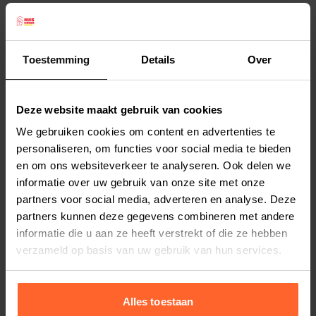
Beeztees kauwbot gevuld met bullepees.
Premium Thaise kwaliteit. Onweerstaanbaar voor
Toestemming
Details
Over
uw hond. Per 1 stuks verpakt. Lengte 15 cm.
Deze website maakt gebruik van cookies
Productspecificaties
We gebruiken cookies om content en advertenties te
personaliseren, om functies voor social media te bieden
Stel uw bestelherinnering in:
(2 weken)
en om ons websiteverkeer te analyseren. Ook delen we
Elke
Elke
Elke
informatie over uw gebruik van onze site met onze
2 weken
4 weken
6 weken
partners voor social media, adverteren en analyse. Deze
partners kunnen deze gegevens combineren met andere
Elke
Elke
Elke
informatie die u aan ze heeft verstrekt of die ze hebben
8 weken
10 weken
12 weken
verzameld op basis van uw gebruik van hun services.
Alles toestaan