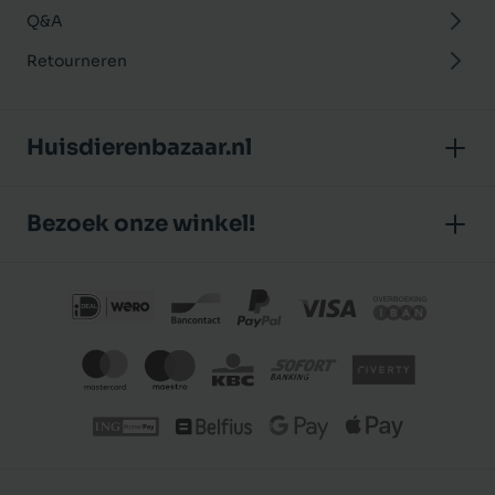
Q&A
Retourneren
Huisdierenbazaar.nl
Over ons
Bezoek onze winkel!
Onze winkel
Huisdierenbazaar
Algemene voorwaarden
J.P. Poelstraat 8
Klantbeoordelingen
1483 GC De Rijp (Noord-Holland)
Privacybeleid
Nederland