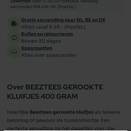
Levertijd:
Voor 17.30 uur besteld, vandaag
verzonden MA t/m VR. (PostNL)
Gratis verzending naar NL, BE en DE
Altijd vanaf € 49,- (PostNL)
Ruilen en retourneren
Binnen 30 dagen
Spaarpunten
Alles over spaarpunten
Over BEEZTEES GEROOKTE
KLUIFJES 400 GRAM
Heerlijke
Beeztees gerookte kluifjes
als lekkere
beloning of gewoon als tussendoortje. Een
perfecte aanvulling op het dagelijks voer. Uw