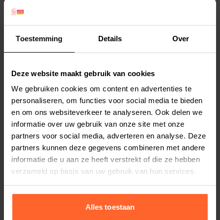
trouwe viervoeter zal er van smullen.
Beeztees hondenkoekjes worden geleverd in
een zakje van 400 gram.
Toestemming
Details
Over
Deze website maakt gebruik van cookies
Productspecificaties
We gebruiken cookies om content en advertenties te
Stel uw bestelherinnering in:
(2 weken)
personaliseren, om functies voor social media te bieden
en om ons websiteverkeer te analyseren. Ook delen we
Elke
Elke
Elke
informatie over uw gebruik van onze site met onze
2 weken
4 weken
6 weken
partners voor social media, adverteren en analyse. Deze
partners kunnen deze gegevens combineren met andere
Elke
Elke
Elke
informatie die u aan ze heeft verstrekt of die ze hebben
8 weken
10 weken
12 weken
verzameld op basis van uw gebruik van hun services.
Alles toestaan