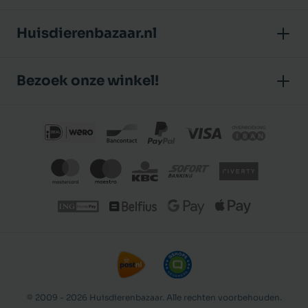
Huisdierenbazaar.nl
Over ons
Bezoek onze winkel!
Onze winkel
Huisdierenbazaar
Algemene voorwaarden
J.P. Poelstraat 8
Klantbeoordelingen
1483 GC De Rijp (Noord-Holland)
Privacybeleid
Nederland
€ 9,39
In winkelmand
© 2009 - 2026 Huisdierenbazaar. Alle rechten voorbehouden.