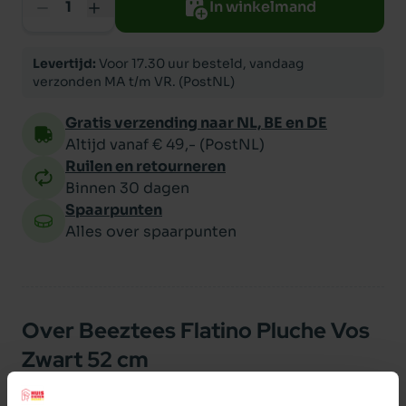
In winkelmand
Levertijd:
Voor 17.30 uur besteld, vandaag
verzonden MA t/m VR. (PostNL)
Gratis verzending naar NL, BE en DE
Altijd vanaf € 49,- (PostNL)
Ruilen en retourneren
Binnen 30 dagen
Spaarpunten
Alles over spaarpunten
Over Beeztees Flatino Pluche Vos
Zwart 52 cm