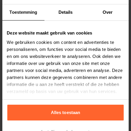
Beeztees Flatino pluche Vos. Zwart.
Toestemming
Details
Over
Productspecificaties
Deze website maakt gebruik van cookies
Stel uw bestelherinnering in:
(2 weken)
We gebruiken cookies om content en advertenties te
Elke
Elke
Elke
personaliseren, om functies voor social media te bieden
2 weken
4 weken
6 weken
en om ons websiteverkeer te analyseren. Ook delen we
informatie over uw gebruik van onze site met onze
Elke
Elke
Elke
partners voor social media, adverteren en analyse. Deze
8 weken
10 weken
12 weken
partners kunnen deze gegevens combineren met andere
informatie die u aan ze heeft verstrekt of die ze hebben
verzameld op basis van uw gebruik van hun services.
Bestelherinnering instellen
Alles toestaan