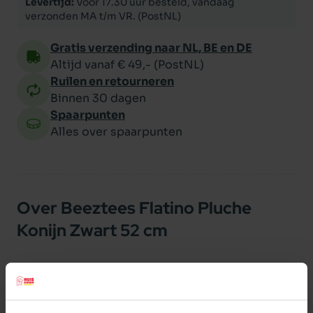
Levertijd:
Voor 17.30 uur besteld, vandaag
verzonden MA t/m VR. (PostNL)
Gratis verzending naar NL, BE en DE
Altijd vanaf € 49,- (PostNL)
Ruilen en retourneren
Binnen 30 dagen
Spaarpunten
Alles over spaarpunten
Over Beeztees Flatino Pluche
Konijn Zwart 52 cm
Beeztees Flatino pluche Konijn. Zwart.