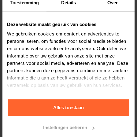
Toestemming
Details
Over
Productspecificaties
Stel uw bestelherinnering in:
(2 weken)
Deze website maakt gebruik van cookies
Elke
Elke
Elke
We gebruiken cookies om content en advertenties te
2 weken
4 weken
6 weken
personaliseren, om functies voor social media te bieden
en om ons websiteverkeer te analyseren. Ook delen we
Elke
Elke
Elke
informatie over uw gebruik van onze site met onze
8 weken
10 weken
12 weken
partners voor social media, adverteren en analyse. Deze
partners kunnen deze gegevens combineren met andere
informatie die u aan ze heeft verstrekt of die ze hebben
verzameld op basis van uw gebruik van hun services.
Bestelherinnering instellen
Alles toestaan
Instellingen beheren