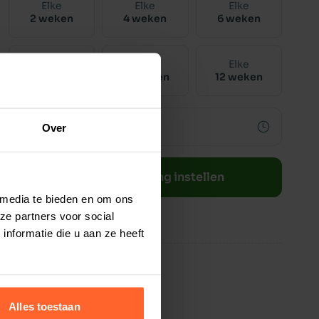
Elke
Elke
Elke
2 weken
4 weken
6 weken
Elke
Elke
Elke
8 weken
10 weken
12 weken
Over
Bestelherinnering instellen
 media te bieden en om ons
ze partners voor social
nformatie die u aan ze heeft
Alles toestaan