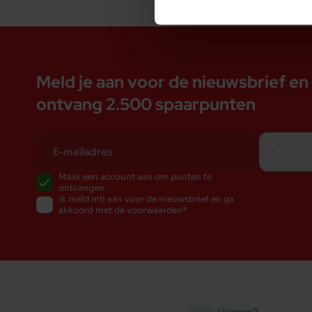
Meld je aan voor de nieuwsbrief en
ontvang 2.500 spaarpunten
Inschr
Maak een account aan om punten te
ontvangen
Ik meld mij aan voor de nieuwsbrief en ga
akkoord met de voorwaarden