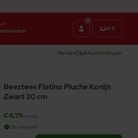
en?
€ 0
tenservice
Merken
Q&A
Aanbiedingen
Beeztees Flatino Pluche Konijn
Zwart 30 cm
€ 6,79
per stuk
Op voorraad