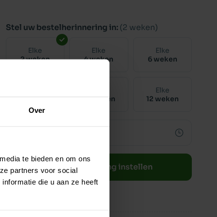
Stel uw bestelherinnering in:
(2 weken)
Elke
Elke
Elke
2 weken
4 weken
6 weken
Elke
Elke
Elke
8 weken
10 weken
12 weken
Over
 media te bieden en om ons
Bestelherinnering instellen
ze partners voor social
nformatie die u aan ze heeft