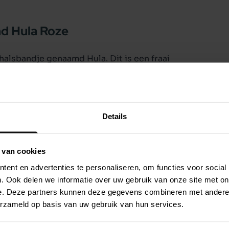
d Hula Roze
halsbandje genaamd Hula. Dit is een fraai
nclusief belletje, zodat vogels en andere kleine
Dubbelzijdig gestikt.
n 20 tot 30 cm. Breedte 10 mm.
Details
 van cookies
ent en advertenties te personaliseren, om functies voor social
. Ook delen we informatie over uw gebruik van onze site met on
e. Deze partners kunnen deze gegevens combineren met andere i
erzameld op basis van uw gebruik van hun services.