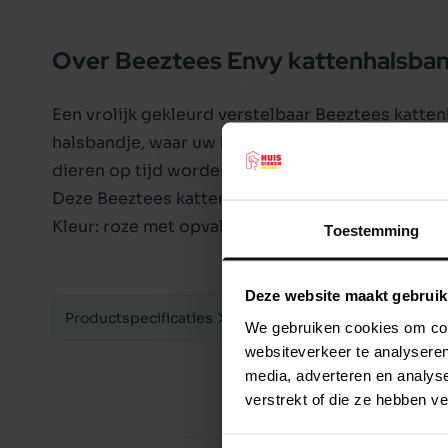
Over Beeztees Envy kattenhalsban
Een vrolijk gekleurd verstelbaar Beeztees katten
halsbandje, waar uw kat zeker mee zal opvallen. I
dieren op tijd worden gealarmeerd voor uw kat. 
Deze Beeztees kattenhalsband is verstelbaar va
Kleur: roze met opvallende print.
Toestemming
Deze website maakt gebruik
Productspecificaties
We gebruiken cookies om cont
websiteverkeer te analyseren
media, adverteren en analys
verstrekt of die ze hebben v