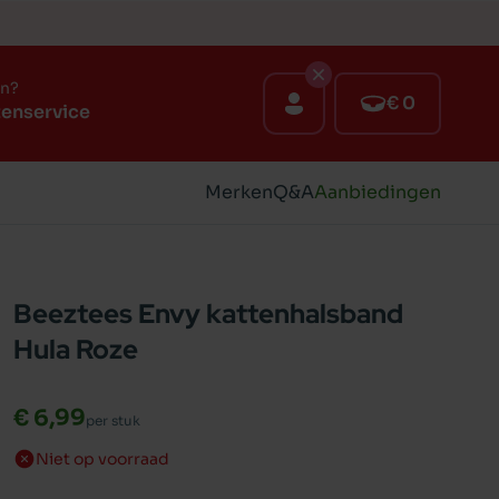
en?
€ 0
tenservice
Merken
Q&A
Aanbiedingen
Beeztees Envy kattenhalsband
Hula Roze
€ 6,99
per stuk
Niet op voorraad