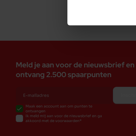
Meld je aan voor de nieuwsbrief en
ontvang 2.500 spaarpunten
Inschr
Maak een account aan om punten te
ontvangen
Ik meld mij aan voor de nieuwsbrief en ga
akkoord met de voorwaarden