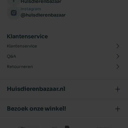
Huisdierenbazaar
Instagram
@huisdierenbazaar
Klantenservice
Klantenservice
Q&A
Retourneren
Huisdierenbazaar.nl
Over ons
Bezoek onze winkel!
Onze winkel
Huisdierenbazaar
Algemene voorwaarden