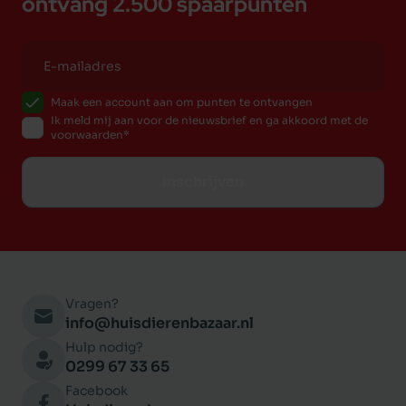
ontvang 2.500 spaarpunten
Maak een account aan om punten te ontvangen
Ik meld mij aan voor de nieuwsbrief en ga akkoord met de
voorwaarden
Inschrijven
Vragen?
info@huisdierenbazaar.nl
Hulp nodig?
0299 67 33 65
Facebook