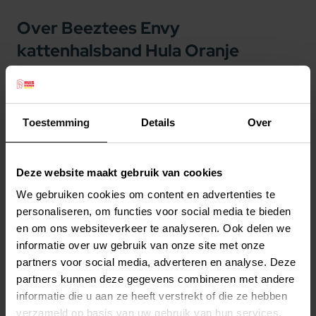
Over Beeztees Envy
kattenhalsband Hula Oranje
Een vrolijk gekleurd verstelbaar Beeztees
kattenhalsbandje genaamd Hula. Dit is een fraai
Toestemming
Details
Over
halsbandje, waar uw kat zeker mee zal opvallen.
Inclusief belletje, zodat vogels en andere kleine
dieren op tijd worden gealarmeerd voor uw kat.
Deze website maakt gebruik van cookies
Dubbelzijdig gestikt.
We gebruiken cookies om content en advertenties te
Deze Beeztees kattenhalsband is verstelbaar van
personaliseren, om functies voor social media te bieden
Lees meer
20 tot 30 cm. Breedte 10 mm.
en om ons websiteverkeer te analyseren. Ook delen we
informatie over uw gebruik van onze site met onze
Kleur: oranje met opvallende print.
Productspecificaties
partners voor social media, adverteren en analyse. Deze
Stel uw bestelherinnering in:
(2 weken)
partners kunnen deze gegevens combineren met andere
informatie die u aan ze heeft verstrekt of die ze hebben
Elke
Elke
Elke
verzameld op basis van uw gebruik van hun services.