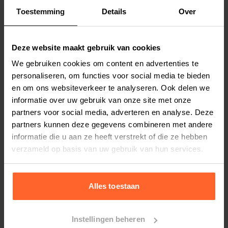
Toestemming
Details
Over
Productspecificaties
Stel uw bestelherinnering in:
(2 weken)
Deze website maakt gebruik van cookies
We gebruiken cookies om content en advertenties te
Elke
Elke
Elke
2 weken
4 weken
6 weken
personaliseren, om functies voor social media te bieden
en om ons websiteverkeer te analyseren. Ook delen we
Elke
Elke
Elke
informatie over uw gebruik van onze site met onze
8 weken
10 weken
12 weken
partners voor social media, adverteren en analyse. Deze
partners kunnen deze gegevens combineren met andere
informatie die u aan ze heeft verstrekt of die ze hebben
verzameld op basis van uw gebruik van hun services.
Bestelherinnering instellen
Alles toestaan
Instellingen beheren