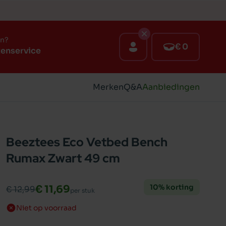
en?
€ 0
tenservice
Merken
Q&A
Aanbiedingen
Beeztees Eco Vetbed Bench
Rumax Zwart 49 cm
10% korting
€ 11,69
€ 12,99
per stuk
Niet op voorraad