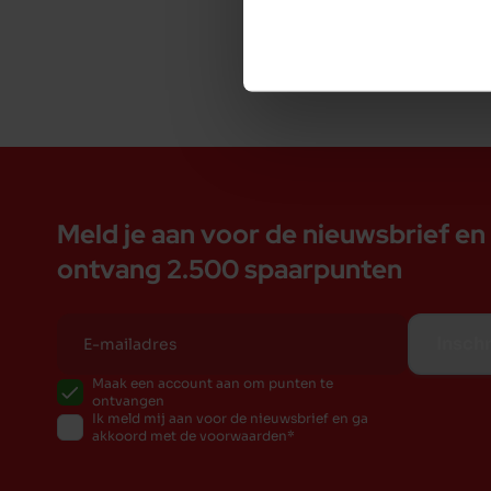
Meld je aan voor de nieuwsbrief en
ontvang 2.500 spaarpunten
Inschr
Maak een account aan om punten te
ontvangen
Ik meld mij aan voor de nieuwsbrief en ga
akkoord met de voorwaarden