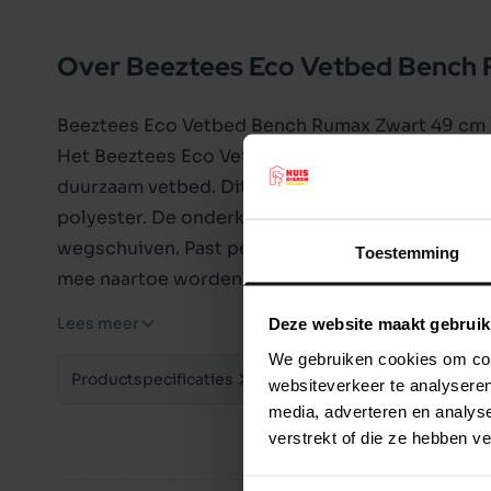
Over Beeztees Eco Vetbed Bench
Beeztees Eco Vetbed Bench Rumax Zwart 49 cm
Het Beeztees Eco Vetbed Rumax is perfect voor 
duurzaam vetbed. Dit eco bed bevat namelijk ve
polyester. De onderkant van het vetbed bevat ant
wegschuiven. Past perfect in een bench maar ka
Toestemming
mee naartoe worden genomen. De zachte stof zorg
Kan worden gewassen in de wasmachine op 60 
Lees meer
Deze website maakt gebruik
Afmetingen: 49 x 36 cm
We gebruiken cookies om cont
Productspecificaties
websiteverkeer te analyseren
media, adverteren en analys
verstrekt of die ze hebben v