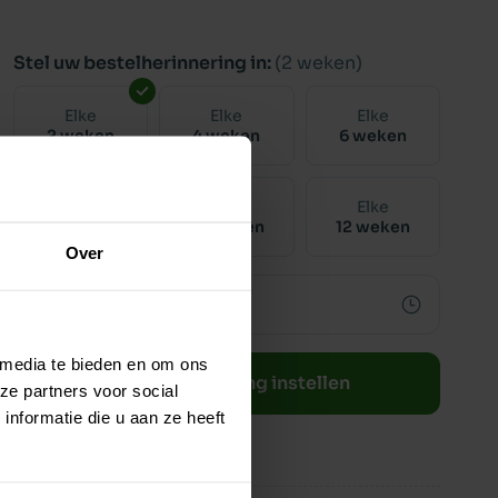
Stel uw bestelherinnering in:
(2 weken)
Elke
Elke
Elke
2 weken
4 weken
6 weken
Elke
Elke
Elke
8 weken
10 weken
12 weken
Over
 media te bieden en om ons
Bestelherinnering instellen
ze partners voor social
nformatie die u aan ze heeft