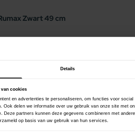
 Rumax Zwart 49 cm
mensen die hun hond willen voorzien van een
zel dat is gemaakt van 100% gerecycled
islip, zodat het niet gemakkelijk kan
n ook los worden gebruikt of eenvoudig ergens
Details
t ervoor dat uw hond heerlijk ligt.
graden.
 van cookies
ent en advertenties te personaliseren, om functies voor social
. Ook delen we informatie over uw gebruik van onze site met on
e. Deze partners kunnen deze gegevens combineren met andere i
erzameld op basis van uw gebruik van hun services.