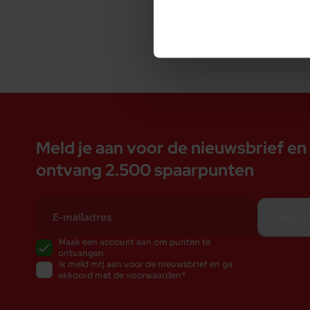
Meld je aan voor de nieuwsbrief en
ontvang 2.500 spaarpunten
Inschr
Maak een account aan om punten te
ontvangen
Ik meld mij aan voor de nieuwsbrief en ga
akkoord met de voorwaarden