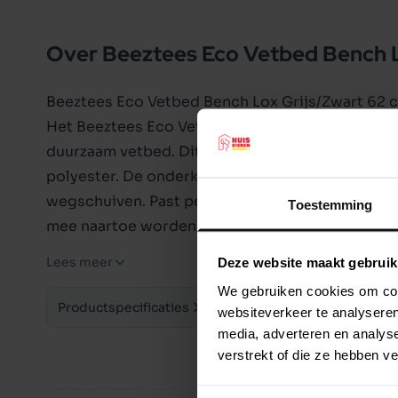
Over Beeztees Eco Vetbed Bench L
Beeztees Eco Vetbed Bench Lox Grijs/Zwart 62 
Het Beeztees Eco Vetbed Lox is perfect voor me
duurzaam vetbed. Dit eco bed bevat namelijk ve
polyester. De onderkant van het vetbed bevat ant
wegschuiven. Past perfect in een bench maar ka
Toestemming
mee naartoe worden genomen. De zachte stof zorg
Kan worden gewassen in de wasmachine op 60 
Lees meer
Deze website maakt gebruik
Afmetingen: 62 x 44 cm
We gebruiken cookies om cont
Productspecificaties
websiteverkeer te analyseren
media, adverteren en analys
verstrekt of die ze hebben v