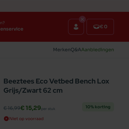
en?
€ 0
tenservice
Merken
Q&A
Aanbiedingen
Beeztees Eco Vetbed Bench Lox
Grijs/Zwart 62 cm
10% korting
€ 15,29
€ 16,99
per stuk
Niet op voorraad