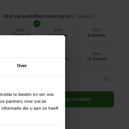
Stel uw bestelherinnering in:
(2 weken)
Elke
Elke
Elke
2 weken
4 weken
6 weken
Elke
Elke
Elke
8 weken
10 weken
12 weken
Over
 media te bieden en om ons
Bestelherinnering instellen
ze partners voor social
nformatie die u aan ze heeft