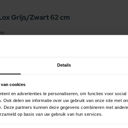
ox Grijs/Zwart 62 cm
cm
nsen die hun hond willen voorzien van een
zel dat is gemaakt van 100% gerecycled
islip, zodat het niet gemakkelijk kan
n ook los worden gebruikt of eenvoudig ergens
Details
t ervoor dat uw hond heerlijk ligt.
graden.
 van cookies
ent en advertenties te personaliseren, om functies voor social
. Ook delen we informatie over uw gebruik van onze site met on
e. Deze partners kunnen deze gegevens combineren met andere i
erzameld op basis van uw gebruik van hun services.