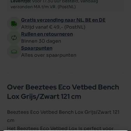
Levertijd:
Voor 17.30 uur besteld, vandaag
verzonden MA t/m VR. (PostNL)
Gratis verzending naar NL, BE en DE
Altijd vanaf € 49,- (PostNL)
Ruilen en retourneren
Binnen 30 dagen
Spaarpunten
Alles over spaarpunten
Over Beeztees Eco Vetbed Bench
Lox Grijs/Zwart 121 cm
Beeztees Eco Vetbed Bench Lox Grijs/Zwart 121
cm
Het Beeztees Eco Vetbed Lox is perfect voor