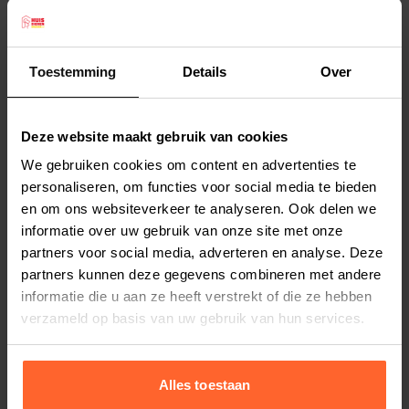
mensen die hun hond willen voorzien van een
duurzaam vetbed. Dit eco bed bevat namelijk
vezel dat is gemaakt van 100% gerecycled
Toestemming
Details
Over
polyester. De onderkant van het vetbed bevat
Lees meer
antislip, zodat het niet gemakkelijk kan
Deze website maakt gebruik van cookies
wegschuiven. Past perfect in een bench maar kan
Productspecificaties
We gebruiken cookies om content en advertenties te
ook los worden gebruikt of eenvoudig ergens
Stel uw bestelherinnering in:
(2 weken)
personaliseren, om functies voor social media te bieden
mee naartoe worden genomen. De zachte stof
en om ons websiteverkeer te analyseren. Ook delen we
Elke
Elke
Elke
zorgt ervoor dat uw hond heerlijk ligt.
informatie over uw gebruik van onze site met onze
2 weken
4 weken
6 weken
Kan worden gewassen in de wasmachine op 60
partners voor social media, adverteren en analyse. Deze
graden.
partners kunnen deze gegevens combineren met andere
Elke
Elke
Elke
informatie die u aan ze heeft verstrekt of die ze hebben
8 weken
10 weken
12 weken
Afmetingen: 121 X 78 cm
verzameld op basis van uw gebruik van hun services.
Alles toestaan