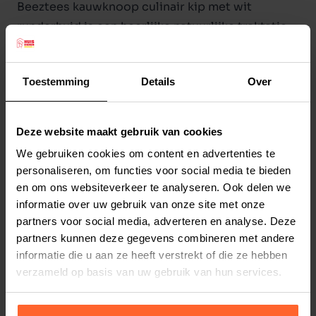
Beeztees kauwknoop culinair kip met wit
runderhuid is een heerlijke natuurlijke traktatie
voorzien van laagjes kip, zodat het voor uw
trouwe viervoeter onweerstaanbaar zal zijn om
Toestemming
Details
Over
hier urenlang mee bezig te zijn. Verpakt per 6
stuks in een zakje.
Lengte: 8 cm.
Deze website maakt gebruik van cookies
Lees meer
Gewicht: 30-35 gram.
We gebruiken cookies om content en advertenties te
Productspecificaties
personaliseren, om functies voor social media te bieden
en om ons websiteverkeer te analyseren. Ook delen we
Stel uw bestelherinnering in:
(2 weken)
informatie over uw gebruik van onze site met onze
partners voor social media, adverteren en analyse. Deze
Elke
Elke
Elke
2 weken
4 weken
6 weken
partners kunnen deze gegevens combineren met andere
informatie die u aan ze heeft verstrekt of die ze hebben
Elke
Elke
Elke
verzameld op basis van uw gebruik van hun services.
8 weken
10 weken
12 weken