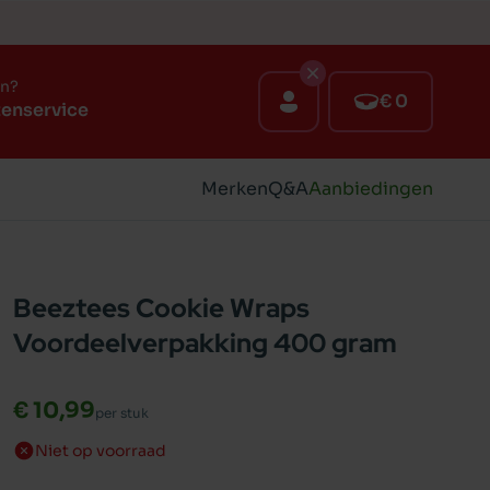
en?
€ 0
tenservice
Merken
Q&A
Aanbiedingen
Beeztees Cookie Wraps
Voordeelverpakking 400 gram
€ 10,99
per stuk
Niet op voorraad