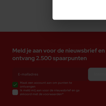
Meld je aan voor de nieuwsbrief en
ontvang 2.500 spaarpunten
Inschr
Maak een account aan om punten te
ontvangen
Ik meld mij aan voor de nieuwsbrief en ga
akkoord met de voorwaarden