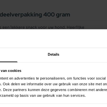
rdeelverpakking 400 gram
 een lekkere snack voor uw hond. Heerlijke
erpakt in een voordeelverpakking van 400
ven als beloning of gewoon als tussendoortje.
Details
 van cookies
ent en advertenties te personaliseren, om functies voor social
. Ook delen we informatie over uw gebruik van onze site met on
e. Deze partners kunnen deze gegevens combineren met andere i
erzameld op basis van uw gebruik van hun services.