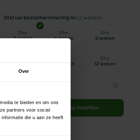
Stel uw bestelherinnering in:
(2 weken)
Elke
Elke
Elke
2 weken
4 weken
6 weken
Elke
Elke
Elke
8 weken
10 weken
12 weken
Over
 media te bieden en om ons
Bestelherinnering instellen
ze partners voor social
nformatie die u aan ze heeft