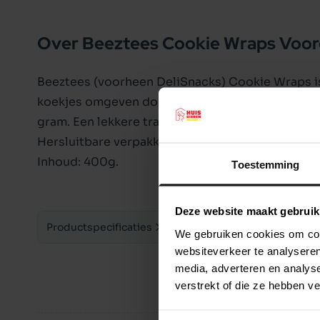
Over Beeztees Cookie Wraps Voo
Beeztees (voorheen DeliSnacks) Cookie Wraps is
koekjes omgeven door gedroogde kippenborst v
gram. Een lekkere traktatie voor uw hond. Te ge
Hersluitbare verpakking.
Inhoud: 400g.
Toestemming
Deze website maakt gebruik
Productspecificaties
We gebruiken cookies om cont
websiteverkeer te analyseren
media, adverteren en analys
verstrekt of die ze hebben v