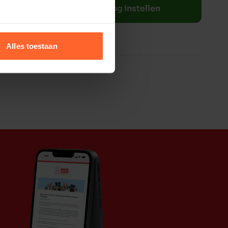
Bestelherinnering instellen
Alles toestaan