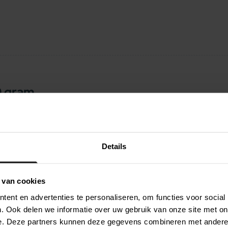
0 gram
. Dit heerlijke gedroogde kippenvlees zit
ne partjes. Als beloning, of gewoon als
Details
krijgbaar in een hersluitbare verpakking van
 van cookies
ent en advertenties te personaliseren, om functies voor social
. Ook delen we informatie over uw gebruik van onze site met on
e vet, suiker, mineralen, monoglyceride,
e. Deze partners kunnen deze gegevens combineren met andere i