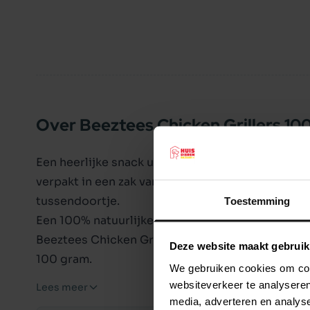
Over Beeztees Chicken Grillers 10
Een heerlijke snack uit het Beeztees assortiment
verpakt in een zak van 100 gram, verdeeld in klei
tussendoortje.
Toestemming
Een 100% natuurlijke hondensnack.
Beeztees Chicken Grillers hondensnacks zijn ver
Deze website maakt gebruik
100 gram.
We gebruiken cookies om cont
Samenstelling (doorstraald):
websiteverkeer te analyseren
Lees meer
Kip, tarwemeel, soje-eiwitconcentraat, gevogelt
media, adverteren en analys