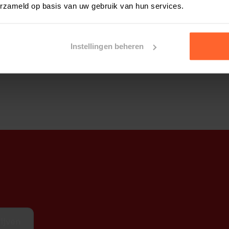
erzameld op basis van uw gebruik van hun services.
Instellingen beheren
ot zijn beschikking heeft. Aanvullend diervoer
ijven