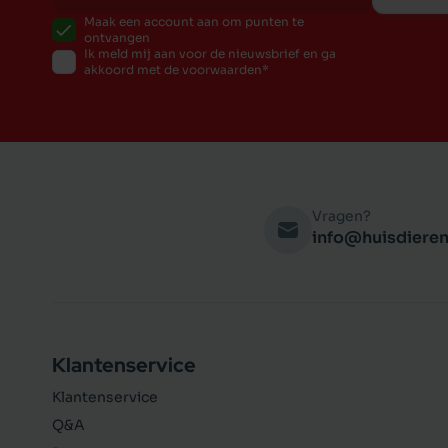
Maak een account aan om punten te
ontvangen
Ik meld mij aan voor de nieuwsbrief en ga
akkoord met de voorwaarden
Vragen?
info@huisdieren
Klantenservice
Klantenservice
Q&A