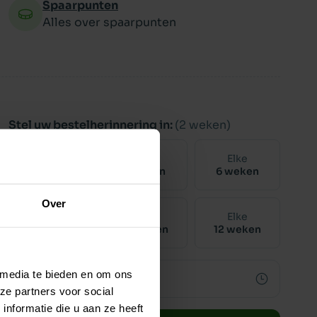
Spaarpunten
Alles over spaarpunten
Stel uw bestelherinnering in:
(2 weken)
Elke
Elke
Elke
2 weken
4 weken
6 weken
Over
Elke
Elke
Elke
8 weken
10 weken
12 weken
 media te bieden en om ons
ze partners voor social
nformatie die u aan ze heeft