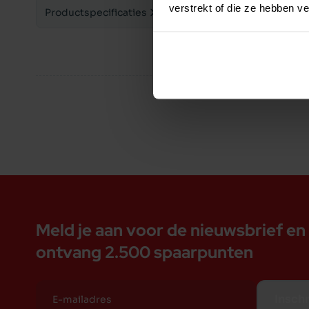
knoflookpoeder.
verstrekt of die ze hebben v
Productspecificaties
Analyse:
Vocht <22%
Ruw eiwit 20%
Ruwe vet 8%
Ruwe as 5%
Ruw celstof <3%
Zorg ervoor dat uw hond altijd vers drinkwater t
voor honden.
Meld je aan voor de nieuwsbrief en
ontvang 2.500 spaarpunten
Inschr