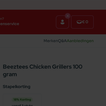
en?
€ 0
tenservice
Merken
Q&A
Aanbiedingen
Beeztees Chicken Grillers 100
gram
Stapelkorting
18% Korting
vanaf 3 stuks