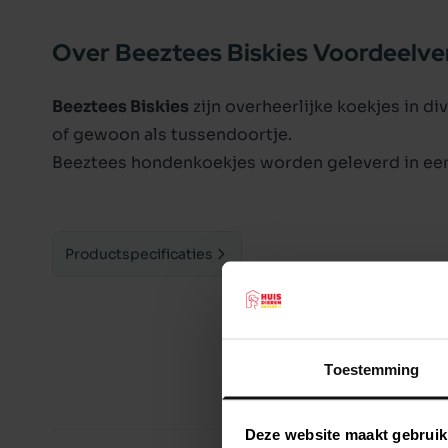
Over Beeztees Biskies Voordeelv
Beeztees Biskies
zijn overheerlijke koekjes in d
of gewoon als tussendoortje.
Beeztees hondenkoekjes worden geleverd in een
Productspecificaties
Toestemming
Deze website maakt gebruik