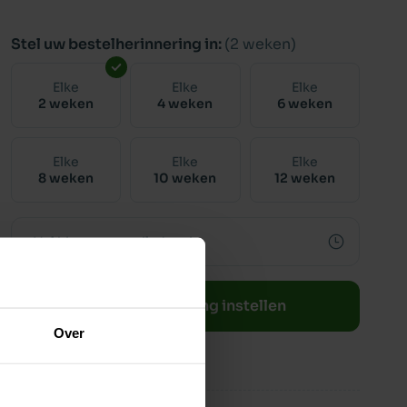
Stel uw bestelherinnering in:
(2 weken)
Elke
Elke
Elke
2 weken
4 weken
6 weken
Elke
Elke
Elke
8 weken
10 weken
12 weken
Bestelherinnering instellen
Over