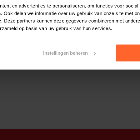
ent en advertenties te personaliseren, om functies voor social
. Ook delen we informatie over uw gebruik van onze site met on
e. Deze partners kunnen deze gegevens combineren met andere i
indy
5 juni 2025
erzameld op basis van uw gebruik van hun services.
rima
nelle levering heel fijn
Instellingen beheren