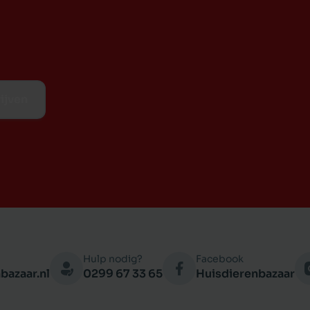
ijven
Hulp nodig?
Facebook
bazaar.nl
0299 67 33 65
Huisdierenbazaar