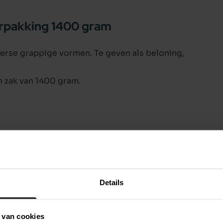
erpakking 1400 gram
iverse grappige vormen. Te geven als beloning,
 zak van 1400 gram.
Details
 van cookies