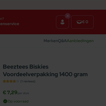
en?
€ 0
tenservice
Merken
Q&A
Aanbiedingen
Beeztees Biskies
Voordeelverpakking 1400 gram
(1
reviews
)
€ 7,29
per stuk
Op voorraad