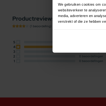
We gebruiken cookies om cont
websiteverkeer te analyseren
media, adverteren en analys
Productreviews
8.0
C
/10
verstrekt of die ze hebben v
Beoordelingen
P
(1 beoordeling)
S
5
0
beoordelingen
4
1
beoordeling
3
0
beoordelingen
2
0
beoordelingen
1
0
beoordelingen