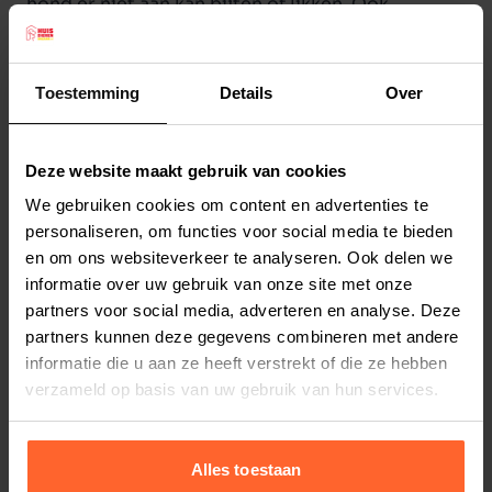
hond er niet aan kan bijten of likken. Ook
geschikt bij het lopen in de sneeuw, over natte
of ruwe oppervlaktes. De
Toestemming
Details
Over
beschermingsschoentjes zijn makkelijk aan te
doen door de klittenbandsluiting. gemaakt van
Lees meer
neopen met een imitatielederen zool.
Deze website maakt gebruik van cookies
Per 2 stuks verpakt.
Productspecificaties
We gebruiken cookies om content en advertenties te
Maat XL is geschikt voor b.v. Boxer, Labrador.
personaliseren, om functies voor social media te bieden
Stel uw bestelherinnering in:
(2 weken)
en om ons websiteverkeer te analyseren. Ook delen we
Elke
Elke
Elke
informatie over uw gebruik van onze site met onze
2 weken
4 weken
6 weken
partners voor social media, adverteren en analyse. Deze
partners kunnen deze gegevens combineren met andere
Elke
Elke
Elke
informatie die u aan ze heeft verstrekt of die ze hebben
8 weken
10 weken
12 weken
verzameld op basis van uw gebruik van hun services.
Alles toestaan