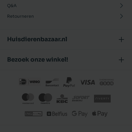
Q&A
Retourneren
Huisdierenbazaar.nl
Over ons
Bezoek onze winkel!
Onze winkel
Huisdierenbazaar
Algemene voorwaarden
J.P. Poelstraat 8
Klantbeoordelingen
1483 GC De Rijp (Noord-Holland)
Privacybeleid
Nederland