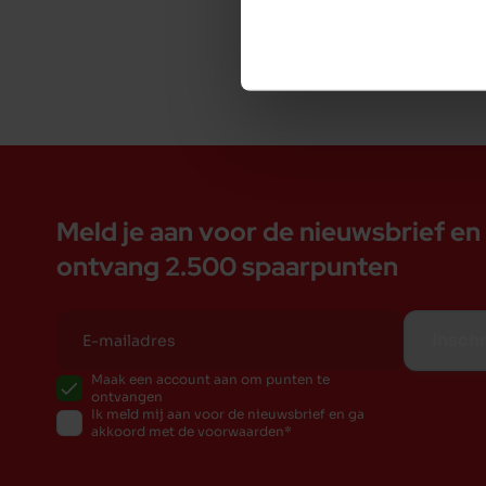
Meld je aan voor de nieuwsbrief en
ontvang 2.500 spaarpunten
Inschr
Maak een account aan om punten te
ontvangen
Ik meld mij aan voor de nieuwsbrief en ga
akkoord met de voorwaarden