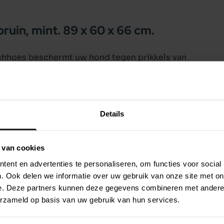
uin, mint. 89 x 60 x 66 cm.
hhoes beschermt uw hond tegen prikkels van
deuren is het mogelijk om de hoes op te rollen.
Details
 van cookies
ent en advertenties te personaliseren, om functies voor social
. Ook delen we informatie over uw gebruik van onze site met on
e. Deze partners kunnen deze gegevens combineren met andere i
erzameld op basis van uw gebruik van hun services.