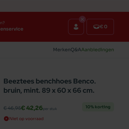
en?
€ 0
tenservice
Merken
Q&A
Aanbiedingen
Beeztees benchhoes Benco.
bruin, mint. 89 x 60 x 66 cm.
10% korting
€ 42,26
€ 46,95
per stuk
Niet op voorraad