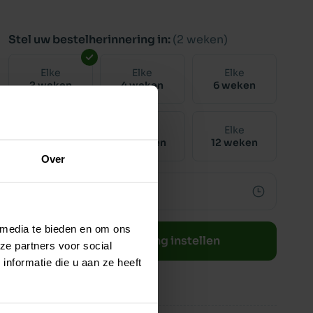
Stel uw bestelherinnering in:
(2 weken)
Elke
Elke
Elke
2 weken
4 weken
6 weken
Elke
Elke
Elke
8 weken
10 weken
12 weken
Over
 media te bieden en om ons
Bestelherinnering instellen
ze partners voor social
nformatie die u aan ze heeft