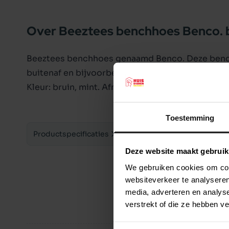
Over Beeztees benchhoes Benco. br
Beeztees benchhoes genaamd Benco. Deze benc
buitenaf en bijvoorbeeld weersinvloeden. Bij de 
Kleur: bruin, mint. Afmeting: 89 x 60 x 66 cm.
Toestemming
Productspecificaties
Deze website maakt gebruik
We gebruiken cookies om cont
websiteverkeer te analyseren
media, adverteren en analys
verstrekt of die ze hebben v