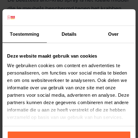
die je meubels beschermd tegen het krabben
van je hond of kat. Het is belangrijk dat de
Beeztees anti-krab spray wordt gebruikt op een
schoon oppervlak dat bovendien vrij is van urine
Toestemming
Details
Over
en ontlasting. Bij zwaar vervuilde oppervlaktes
of bij warm weer, kan de spray het beste
Lees meer
Deze website maakt gebruik van cookies
meerdere keren op een dag worden gebruikt.
We gebruiken cookies om content en advertenties te
Productspecificaties
personaliseren, om functies voor social media te bieden
Test de uitwerking van de spray altijd vooraf op
en om ons websiteverkeer te analyseren. Ook delen we
Stel uw bestelherinnering in:
(2 weken)
een klein stukje van het te behandelen materiaal.
informatie over uw gebruik van onze site met onze
Elke
Elke
Elke
partners voor social media, adverteren en analyse. Deze
2 weken
4 weken
6 weken
partners kunnen deze gegevens combineren met andere
De inhoud van de Beeztees anti-krab spray is 175
informatie die u aan ze heeft verstrekt of die ze hebben
ml.
Elke
Elke
Elke
verzameld op basis van uw gebruik van hun services.
8 weken
10 weken
12 weken