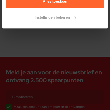
Alles toestaan
Instellingen beheren
Bestelherinnering instellen
Meld je aan voor de nieuwsbrief en
ontvang 2.500 spaarpunten
Maak een account aan om punten te ontvangen