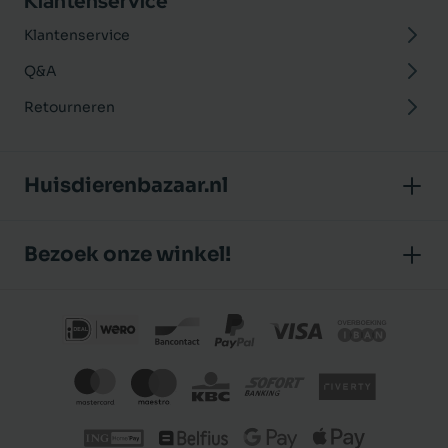
Klantenservice
Klantenservice
Q&A
Retourneren
Huisdierenbazaar.nl
Over ons
Bezoek onze winkel!
Onze winkel
Huisdierenbazaar
Algemene voorwaarden
J.P. Poelstraat 8
Klantbeoordelingen
1483 GC De Rijp (Noord-Holland)
Privacybeleid
Nederland