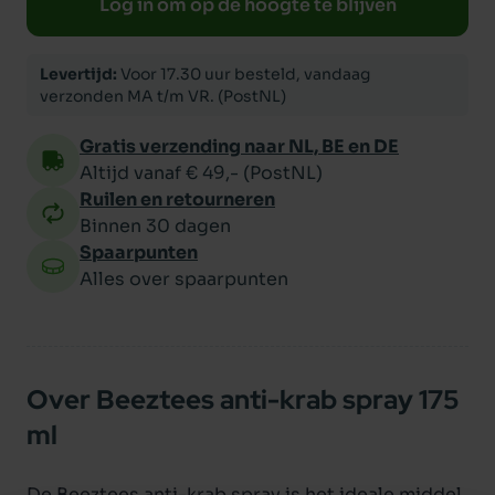
Log in om op de hoogte te blijven
Levertijd:
Voor 17.30 uur besteld, vandaag
verzonden MA t/m VR. (PostNL)
Gratis verzending naar NL, BE en DE
Altijd vanaf € 49,- (PostNL)
Ruilen en retourneren
Binnen 30 dagen
Spaarpunten
Alles over spaarpunten
Over Beeztees anti-krab spray 175
ml
De Beeztees anti-krab spray is het ideale middel