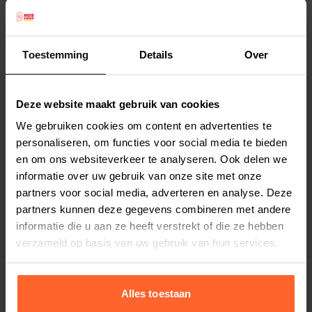
Milbemycine oxime en Praziquantel.
Beaphar Milquestra ontwormingsmiddel is
werkzaam tegen:
Toestemming
Details
Over
- Lintwormen (Dipylidium caninum, Taenia spp.,
Lees meer
Echinococcus multilocularis)
Deze website maakt gebruik van cookies
- Haakwormen (Ancylostoma tubaeforme)
Productspecificaties
We gebruiken cookies om content en advertenties te
- Spoelwormen (Toxocara cati)
Stel uw bestelherinnering in:
(2 weken)
personaliseren, om functies voor social media te bieden
- Hartwormziekte (Dirofilaria immitis), pventieve
en om ons websiteverkeer te analyseren. Ook delen we
Elke
Elke
Elke
behandeling
informatie over uw gebruik van onze site met onze
2 weken
4 weken
6 weken
Geschikt voor honden vanaf 2 weken en/of 0.5kg
partners voor social media, adverteren en analyse. Deze
lichaamsgewicht.
partners kunnen deze gegevens combineren met andere
Elke
Elke
Elke
informatie die u aan ze heeft verstrekt of die ze hebben
8 weken
10 weken
12 weken
• Eenvoudig toe te dienen: meestal slechts 1
verzameld op basis van uw gebruik van hun services.
tablet per dier
• Kleine tabletten met rundvleessmaak
• Breedst werkend ontwormingsmiddel
Alles toestaan
• Bevat de nr. 1 gebruikte werkzame stoffen voor