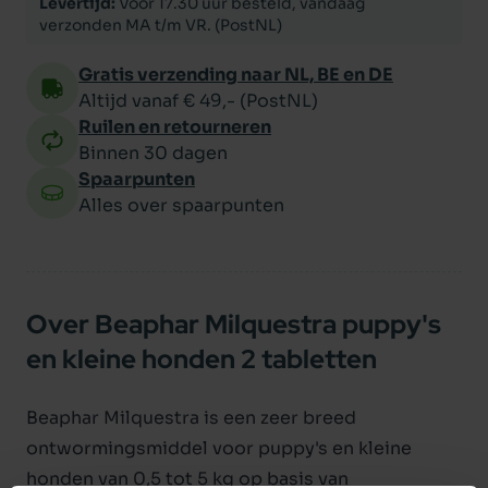
Levertijd:
Voor 17.30 uur besteld, vandaag
verzonden MA t/m VR. (PostNL)
Gratis verzending naar NL, BE en DE
Altijd vanaf € 49,- (PostNL)
Ruilen en retourneren
Binnen 30 dagen
Spaarpunten
Alles over spaarpunten
Over Beaphar Milquestra puppy's
en kleine honden 2 tabletten
Beaphar Milquestra is een zeer breed
ontwormingsmiddel voor puppy's en kleine
honden van 0,5 tot 5 kg op basis van