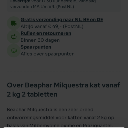
Levertijd:
Voor 17.30 uur besteld, vandaag
verzonden MA t/m VR. (PostNL)
Gratis verzending naar NL, BE en DE
Altijd vanaf € 49,- (PostNL)
Ruilen en retourneren
Binnen 30 dagen
Spaarpunten
Alles over spaarpunten
Over Beaphar Milquestra kat vanaf
2 kg 2 tabletten
Beaphar Milquestra is een zeer breed
ontwormingsmiddel voor katten vanaf 2 kg op
basis van Milbemycine oxime en Praziquantel.