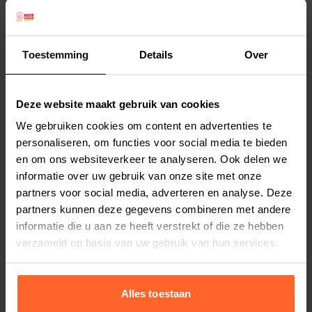
Beaphar Milquestra ontwormingsmiddel is
werkzaam tegen:
- Lintwormen (Dipylidium caninum, Taenia spp.,
Toestemming
Details
Over
Echinococcus multilocularis)
Lees meer
- Haakwormen (Ancylostoma tubaeforme)
Deze website maakt gebruik van cookies
- Spoelwormen (Toxocara cati)
Productspecificaties
We gebruiken cookies om content en advertenties te
- Hartwormziekte (Dirofilaria immitis), pventieve
Stel uw bestelherinnering in:
(2 weken)
personaliseren, om functies voor social media te bieden
behandeling
en om ons websiteverkeer te analyseren. Ook delen we
Elke
Elke
Elke
Geschikt voor katten vanaf 2 kg
informatie over uw gebruik van onze site met onze
2 weken
4 weken
6 weken
lichaamsgewicht.
partners voor social media, adverteren en analyse. Deze
• Eenvoudig toe te dienen: meestal slechts 1
partners kunnen deze gegevens combineren met andere
Elke
Elke
Elke
informatie die u aan ze heeft verstrekt of die ze hebben
8 weken
10 weken
12 weken
tablet per dier
verzameld op basis van uw gebruik van hun services.
• Kleine tabletten met rundvleessmaak
• Breedst werkend ontwormingsmiddel
• Bevat de nr. 1 gebruikte werkzame stoffen voor
Alles toestaan
ontworming in Nederland