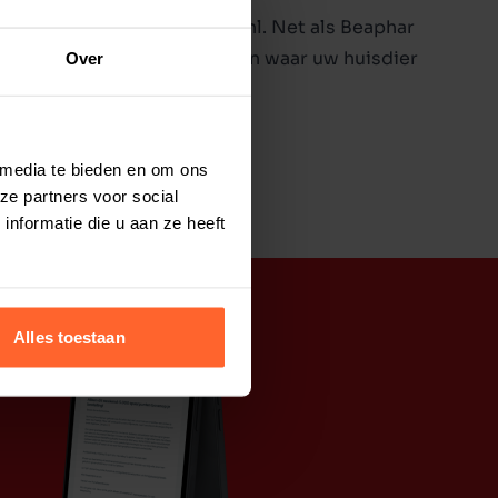
inkel van
Huisdierenbazaar.nl
. Net als Beaphar
ssing vindt voor de problemen waar uw huisdier
Over
samen!
Pestigon
.
 media te bieden en om ons
ze partners voor social
nformatie die u aan ze heeft
Alles toestaan