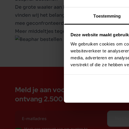
De grote waaier aan huisdierenproducten die Bea
vinden wij het belangrijk om een zo breed mogel
Toestemming
mee geconfronteerd wordt. Dat is ons werk, dat 
Meer middeltjes tegen vooien en teken vindt u o
Deze website maakt gebruik
We gebruiken cookies om cont
websiteverkeer te analyseren
media, adverteren en analys
verstrekt of die ze hebben v
Meld je aan voor de nieuwsbrief en
ontvang 2.500 spaarpunten
Inschr
Maak een account aan om punten te