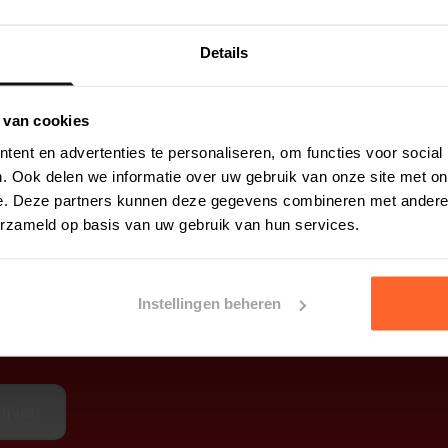
phar vervaardigt is uiteraard te bestellen via de webw
ijk assortiment aan te houden, zodat u altijd een oplo
Details
is ook het specialisme van Beaphar – en hier komt dat 
p onze pagina's over
Bolfo
(of
Bolfo Gold
),
Advantix
en
 van cookies
ent en advertenties te personaliseren, om functies voor social
. Ook delen we informatie over uw gebruik van onze site met on
e. Deze partners kunnen deze gegevens combineren met andere i
erzameld op basis van uw gebruik van hun services.
Instellingen beheren
ijven