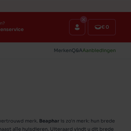
en?
€ 0
tenservice
Merken
Q&A
Aanbiedingen
 vertrouwd merk.
Beaphar
is zo'n merk: hun brede
ast alle huisdieren. Uiteraard vindt u dit brede