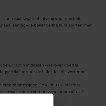
ppy
 in een vast kwaliteitsniveau voor een hele
mee u een goede behandeling kunt starten, met
ouden, dit zijn middelen waarover goed is
ngsartikelen voor de huid, de spijsvertering,
dieren
te bestrijden. Zo kunt u uw huisdier
ake van is en zo verder: voor iedere situatie
uiken.