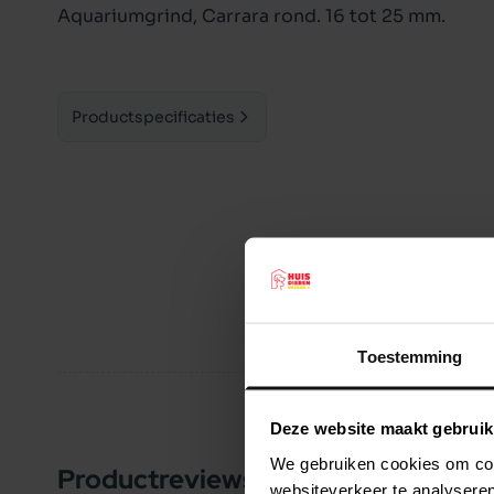
Aquariumgrind, Carrara rond. 16 tot 25 mm.
Productspecificaties
Toestemming
Deze website maakt gebruik
We gebruiken cookies om cont
Productreviews
10.0
F
/10
websiteverkeer te analyseren