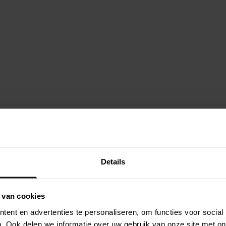
Details
 van cookies
ent en advertenties te personaliseren, om functies voor social
erry
7 december 2025
. Ook delen we informatie over uw gebruik van onze site met on