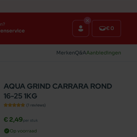
en?
€ 0
tenservice
Merken
Q&A
Aanbiedingen
AQUA GRIND CARRARA ROND
16-25 1KG
(1
reviews
)
€ 2,49
per stuk
Op voorraad