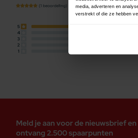
Beoordelingen
M
(1 beoordeling)
media, adverteren en analys
verstrekt of die ze hebben v
B
5
1
beoordeling
4
0
beoordelingen
3
0
beoordelingen
2
0
beoordelingen
1
0
beoordelingen
Meld je aan voor de nieuwsbrief en
ontvang 2.500 spaarpunten