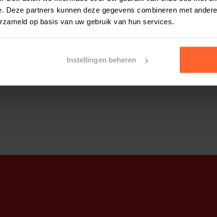
ooie witte Aquaium grind van Carrara
e. Deze partners kunnen deze gegevens combineren met andere i
erzameld op basis van uw gebruik van hun services.
edankt voor deze bestelling
Instellingen beheren