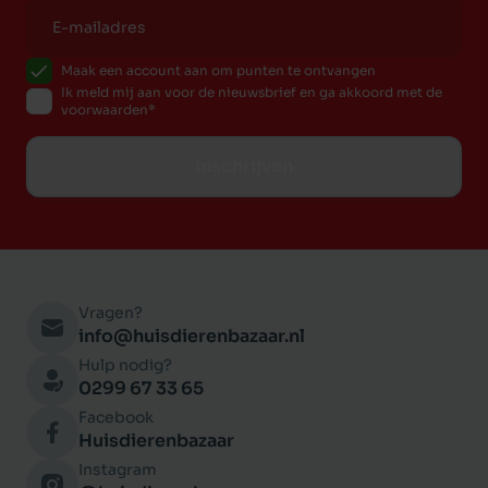
Maak een account aan om punten te ontvangen
Ik meld mij aan voor de nieuwsbrief en ga akkoord met de
voorwaarden
Inschrijven
Vragen?
info@huisdierenbazaar.nl
Hulp nodig?
0299 67 33 65
Facebook
Huisdierenbazaar
Instagram