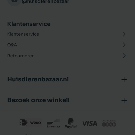
@huisdierenbazaar
Klantenservice
Klantenservice
Q&A
Retourneren
Huisdierenbazaar.nl
Over ons
Bezoek onze winkel!
Onze winkel
Huisdierenbazaar
Algemene voorwaarden
J.P. Poelstraat 8
Klantbeoordelingen
1483 GC De Rijp (Noord-Holland)