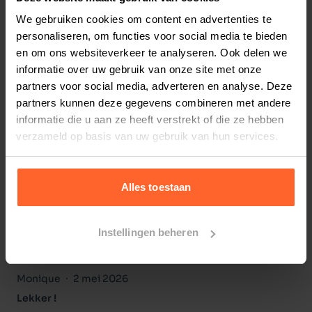
Bestelherinnering instellen
We gebruiken cookies om content en advertenties te
personaliseren, om functies voor social media te bieden
en om ons websiteverkeer te analyseren. Ook delen we
informatie over uw gebruik van onze site met onze
partners voor social media, adverteren en analyse. Deze
Productreviews
partners kunnen deze gegevens combineren met andere
10.0
/10
informatie die u aan ze heeft verstrekt of die ze hebben
Beoordelingen
(2 beoordelingen)
verzameld op basis van uw gebruik van hun services.
5
2
beoordelingen
4
0
beoordelingen
Alles toestaan
3
0
beoordelingen
2
0
beoordelingen
1
0
beoordelingen
Instellingen beheren
Monique
2 mei 2026
Lekker !