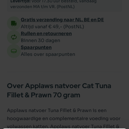
Levertijd:
Voor 17.30 uur besteld, vandaag
verzonden MA t/m VR. (PostNL)
Gratis verzending naar NL, BE en DE
Altijd vanaf € 49,- (PostNL)
Ruilen en retourneren
Binnen 30 dagen
Spaarpunten
Alles over spaarpunten
Over Applaws natvoer Cat Tuna
Fillet & Prawn 70 gram
Applaws natvoer Tuna Fillet & Prawn is een
hoogwaardige en complementaire voeding voor
volwassen katten. Applaws natvoer Tuna Fillet &