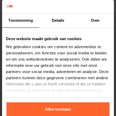
Prawn bevat 52% tonijn filet. Applaws
blikvoedingen worden bereid met alleen de
ingredienten die op het etiket staan. In elk blikje
Toestemming
Details
Over
applaws zit een hoog percentage aan dierlijke
Lees meer
ingredienten, hiernee wilt applaws u
Deze website maakt gebruik van cookies
ondersteunen u kat een gelukkig en gezond
Productspecificaties
We gebruiken cookies om content en advertenties te
leven te geven.
Stel uw bestelherinnering in:
(2 weken)
personaliseren, om functies voor social media te bieden
Samenstelling:
en om ons websiteverkeer te analyseren. Ook delen we
Elke
Elke
Elke
Tonijn Fillet 52%, Vis Bouillon 24%, Garnalen 23%
informatie over uw gebruik van onze site met onze
2 weken
4 weken
6 weken
en Rijst 1%
partners voor social media, adverteren en analyse. Deze
Analyse:
partners kunnen deze gegevens combineren met andere
Elke
Elke
Elke
informatie die u aan ze heeft verstrekt of die ze hebben
8 weken
10 weken
12 weken
Ruwe Eiwit 14%, Ruwe Vezel 1%, Ruw Vet 1%, Ruw
verzameld op basis van uw gebruik van hun services.
As 2%, Vocht 82%
Alles toestaan