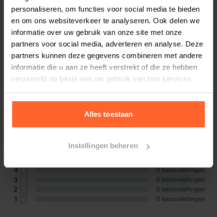
As 3%, Vocht 80%
personaliseren, om functies voor social media te bieden
en om ons websiteverkeer te analyseren. Ook delen we
informatie over uw gebruik van onze site met onze
partners voor social media, adverteren en analyse. Deze
partners kunnen deze gegevens combineren met andere
Bestelherinnering instellen
informatie die u aan ze heeft verstrekt of die ze hebben
verzameld op basis van uw gebruik van hun services.
Alles toestaan
Productreviews
10.0
/10
Beoordelingen
(1 beoordeling)
Instellingen beheren
5
1
beoordeling
4
0
beoordelingen
3
0
beoordelingen
2
0
beoordelingen
1
0
beoordelingen