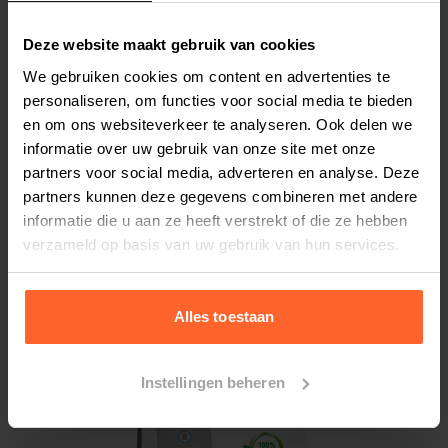
assortiment, die een goede spijsvertering
bevordert. Hill’s Liver Care is geschikt voor een
Deze website maakt gebruik van cookies
kat of een hond die onder problemen met zijn
We gebruiken cookies om content en advertenties te
lever lijdt en voor klachten aan de nieren en
personaliseren, om functies voor social media te bieden
urinewegen is Hill’s Urinary Care de juiste keuze.
en om ons websiteverkeer te analyseren. Ook delen we
Heeft uw hond daarnaast last van nierfalen of
informatie over uw gebruik van onze site met onze
partners voor social media, adverteren en analyse. Deze
andere problemen met de nieren? Dan is er Hill’s
partners kunnen deze gegevens combineren met andere
Kidney Care om ze daar de nodige
informatie die u aan ze heeft verstrekt of die ze hebben
ondersteuning in te bieden. Deze soorten Hill’s
verzameld op basis van uw gebruik van hun services.
dieetvoer mogen overigens alleen op advies van
de dierenarts aan uw kat of hond gevoerd
worden.
Alles toestaan
Instellingen beheren