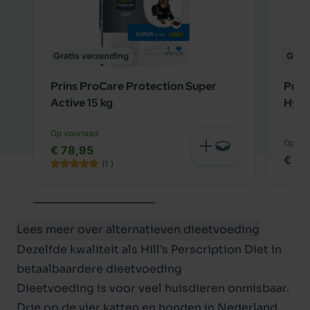
Gratis verzending
Grati
Prins ProCare Protection Super
Prin
Active 15 kg
Hypo
Op voorraad
Op voo
€ 78,95
€ 82
(1
)
Lees meer over alternatieven dieetvoeding
Dezelfde kwaliteit als Hill’s Perscription Diet in
betaalbaardere dieetvoeding
Dieetvoeding
is voor veel huisdieren onmisbaar.
Drie op de vier katten en honden in Nederland