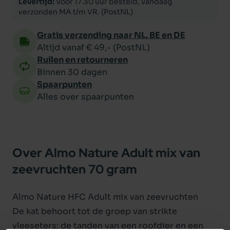
Levertijd:
Voor 17.30 uur besteld, vandaag
verzonden MA t/m VR. (PostNL)
Gratis verzending naar NL, BE en DE
Altijd vanaf € 49,- (PostNL)
Ruilen en retourneren
Binnen 30 dagen
Spaarpunten
Alles over spaarpunten
Over Almo Nature Adult mix van
zeevruchten 70 gram
Almo Nature HFC Adult mix van zeevruchten
De kat behoort tot de groep van strikte
vleeseters: de tanden van een roofdier en een