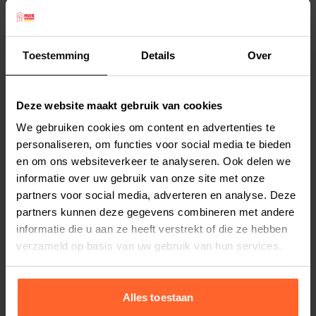
spijsvertering om op optimale wijze eiwitten te
assimileren en te gebruiken. In de natuur
bestond de voeding van de kat uit verschillende
Toestemming
Details
Over
prooien (muizen, vogels, vissen), een bron van
Lees meer
voornamelijk eiwitten en vetten (naast vezels en
Deze website maakt gebruik van cookies
andere voedingsstoffen in het
Productspecificaties
We gebruiken cookies om content en advertenties te
spijsverteringskanaal van de prooien).
Stel uw bestelherinnering in:
(2 weken)
personaliseren, om functies voor social media te bieden
Voor het assortiment HFC kiest Almo Nature
en om ons websiteverkeer te analyseren. Ook delen we
Elke
Elke
Elke
ervoor om gebruik te maken van 100% HFC
informatie over uw gebruik van onze site met onze
2 weken
4 weken
6 weken
ingrediënten die voor menselijke consumptie
partners voor social media, adverteren en analyse. Deze
bestemd zijn, vrij van conserveringsmiddelen en
partners kunnen deze gegevens combineren met andere
Elke
Elke
Elke
informatie die u aan ze heeft verstrekt of die ze hebben
8 weken
10 weken
12 weken
kleurstoffen.
verzameld op basis van uw gebruik van hun services.
Beschikbaar in verschillende smaken, Almo
Nature HFC is bereid met het beste wit vlees,
vis, kaas, fruit en groenten bewaard in hun eigen
Alles toestaan
bouillon, zodat alle micronutriënten erin