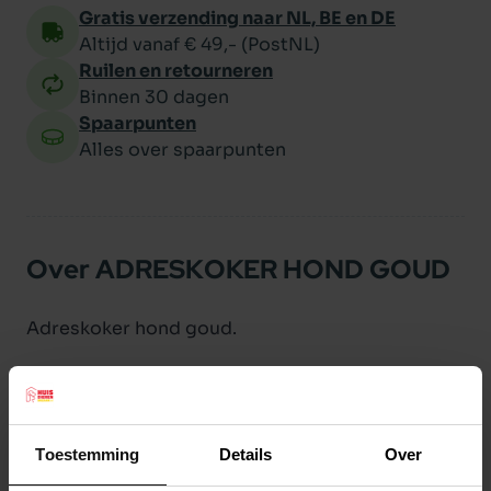
Gratis verzending naar NL, BE en DE
Altijd vanaf € 49,- (PostNL)
Ruilen en retourneren
Binnen 30 dagen
Spaarpunten
Alles over spaarpunten
Over ADRESKOKER HOND GOUD
Adreskoker hond goud.
Productspecificaties
Toestemming
Details
Over
Stel uw bestelherinnering in:
(2 weken)