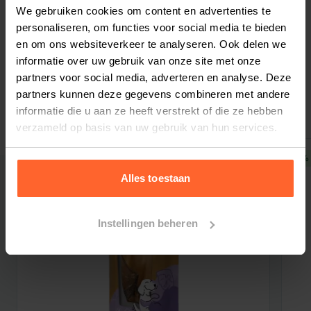
Bestelherinnering instellen
We gebruiken cookies om content en advertenties te
(35 - 40%)
GEEN GRANEN
personaliseren, om functies voor social media te bieden
*Verse zalm (13%), gedroogde zalm (12%),
en om ons websiteverkeer te analyseren. Ook delen we
gedroogde haring (10%), gedroogde witvis
informatie over uw gebruik van onze site met onze
(10%), hele erwten, rode linzen, verse aardappel,
partners voor social media, adverteren en analyse. Deze
Gerelateerde producten
*verse haring (5%), *verse platvis (4%), haring
partners kunnen deze gegevens combineren met andere
olie (4%), veldbonen, canola olie, zon gedroogde
informatie die u aan ze heeft verstrekt of die ze hebben
verzameld op basis van uw gebruik van hun services.
alfalfa, erwten vezel, natuurlijke vis smaak (2%),
verse appels, verse peren, verse zoete
5% korting
5% 
aardappel, verse pompoen, verse
Alles toestaan
muskaatpompoen, verse pastinaak, verse
wortelen, verse spinazie, veenbessen,
Instellingen beheren
bosbessen, zeewier, cichorei wortel,
jeneverbessen, engelwortel, goudsbloem,
venkel , pepermunt blad, lavendel, rozemarijn.
(*) Ingrediënten
VERS
aan de bereiding