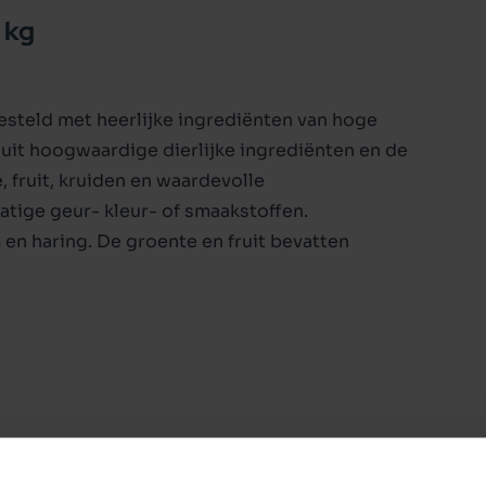
 kg
steld met heerlijke ingrediënten van hoge
uit hoogwaardige dierlijke ingrediënten en de
 fruit, kruiden en waardevolle
tige geur- kleur- of smaakstoffen.
en haring. De groente en fruit bevatten
eem te ondersteunen. Vezels en pbiotica
rnaast zorgen de omega-3 vetzuren voor een
ding, daarom raden wij aan om het rotatiedieet
lmatig wisselt met verschillende varianten
rgt ervoor dat je hond enthousiast blijft over
 gezondheid van je hond! Zo vermindert het de
n gezond spijsverteringskanaal en krijgt je hond