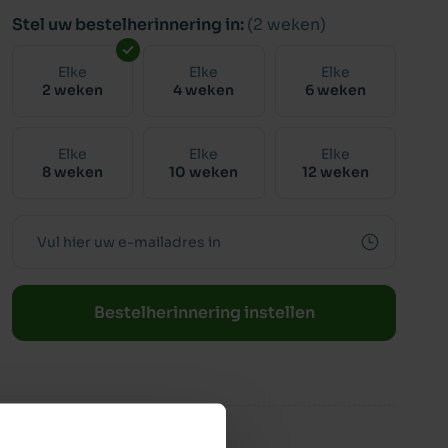
Stel uw bestelherinnering in:
(2 weken)
Elke
Elke
Elke
2 weken
4 weken
6 weken
Elke
Elke
Elke
8 weken
10 weken
12 weken
Bestelherinnering instellen