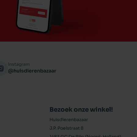
Instagram
@huisdierenbazaar
Bezoek onze winkel!
Huisdierenbazaar
J.P. Poelstraat 8
1483 GC De Rijp (Noord-Holland)