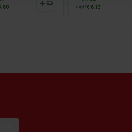
ad
Op voorraad
6,60
€ 6,13
€ 6,45
 cup).
ijven