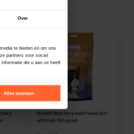
Over
5% korting
5
 media te bieden en om ons
ze partners voor social
nformatie die u aan ze heeft
Alles toestaan
chery
Braaaf Butchery beef head skin
B
am
with hair 150 gram
L
N