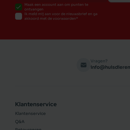
Maak een account aan om punten te
ontvangen
Ik meld mij aan voor de nieuwsbrief en ga
akkoord met de voorwaarden
Vragen?
info@huisdieren
Klantenservice
Klantenservice
Q&A
Retourneren