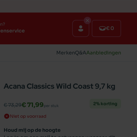
en?
€ 0
tenservice
Merken
Q&A
Aanbiedingen
Acana Classics Wild Coast 9,7 kg
2% korting
€ 71,99
€ 73,29
per stuk
Niet op voorraad
Houd mij op de hoogte