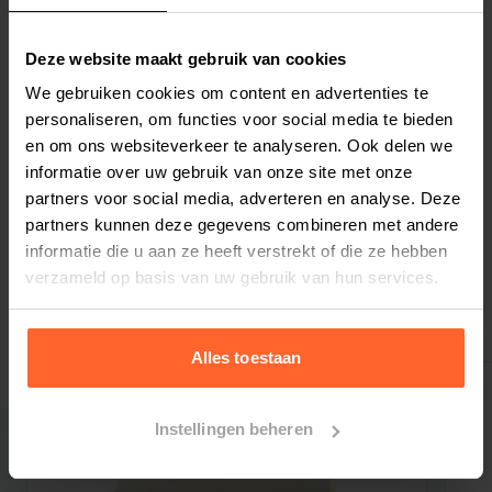
heek(4%), rauwe hele haring (4%), hele
Elke
Elke
Elke
8 weken
10 weken
12 weken
kikkererwten, hele rode linzen, linzen vezel,
Deze website maakt gebruik van cookies
rauwe regenboog forel (2%), zalm olie (2%),
We gebruiken cookies om content en advertenties te
zonnebloem olie, gedroogd zeewier, verse hele
personaliseren, om functies voor social media te bieden
muskaat
en om ons websiteverkeer te analyseren. Ook delen we
pompoen, verse hele pompoen, verse hele
informatie over uw gebruik van onze site met onze
Bestelherinnering instellen
cranberry, verse hele bosbes.
partners voor social media, adverteren en analyse. Deze
Technologische additieven:
partners kunnen deze gegevens combineren met andere
informatie die u aan ze heeft verstrekt of die ze hebben
Technologische additieven: met
verzameld op basis van uw gebruik van hun services.
natruurlijke anti-oxidanten. Nutritionele
Gerelateerde producten
toevoegingsmiddelen: Choline chloride:
1200mg, Taurine: 400 mg, Zink chelaat van
Alles toestaan
aminozuren hydraat: 150 mg, Vitamine B1: 12,5
mg, Vitamine B2: 10 mg,
Instellingen beheren
Analyse:
Ruw eiwit 34 %