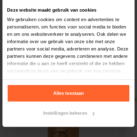
aan een
gezonde spijsvertering
, daarnaast
zorgen de omega-3 vetzuren voor een
gezonde
Deze website maakt gebruik van cookies
huid en vacht
.
We gebruiken cookies om content en advertenties te
Ook
jouw hond houdt van afwisseling
in zijn
personaliseren, om functies voor social media te bieden
Bestelherinnering instellen
en om ons websiteverkeer te analyseren. Ook delen we
voeding, daarom raden wij aan om
informatie over uw gebruik van onze site met onze
het
rotatiedieet
te voeren. Het rotatiedieet
partners voor social media, adverteren en analyse. Deze
houdt in dat je regelmatig wisselt met
partners kunnen deze gegevens combineren met andere
verschillende varianten hondenvoeding van
informatie die u aan ze heeft verstrekt of die ze hebben
Gerelateerde producten
hetzelfde merk. De variatie zorgt ervoor dat je
verzameld op basis van uw gebruik van hun services.
hond enthousiast blijft over de voeding. En het
biedt vele voordelen voor de gezondheid van je
Alles toestaan
hond! Zo
vermindert het de kans op
5% korting
5% 
voedselallergieën
, draagt het bij aan een
gezond
spijsverteringskanaal
en krijgt je hond een
rijke
Instellingen beheren
mix van voedingsstoffen
binnen.
ACANA Classics Prairie Poultry is
geschikt voor